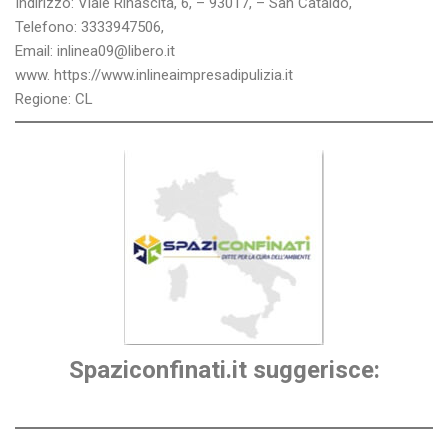
Indirizzo: Viale Rinascita, 6, – 93017, – San Cataldo,
Telefono: 3333947506,
Email: inlinea09@libero.it
www. https://www.inlineaimpresadipulizia.it
Regione: CL
Spaziconfinati.it suggerisce: