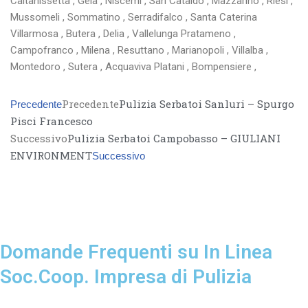
Caltanissetta , Gela , Niscemi , San Cataldo , Mazzarino , Riesi ,
Mussomeli , Sommatino , Serradifalco , Santa Caterina
Villarmosa , Butera , Delia , Vallelunga Pratameno ,
Campofranco , Milena , Resuttano , Marianopoli , Villalba ,
Montedoro , Sutera , Acquaviva Platani , Bompensiere ,
Precedente
Pulizia Serbatoi Sanluri – Spurgo
Precedente
Pisci Francesco
Successivo
Pulizia Serbatoi Campobasso – GIULIANI
ENVIRONMENT
Successivo
Domande Frequenti su In Linea
Soc.Coop. Impresa di Pulizia