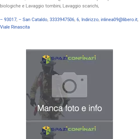
biologiche e Lavaggio tombini, Lavaggio scarichi,
– 93017
,
– San Cataldo
,
3333947506
,
6
,
Indirizzo
,
inlinea09@libero.it
,
Viale Rinascita