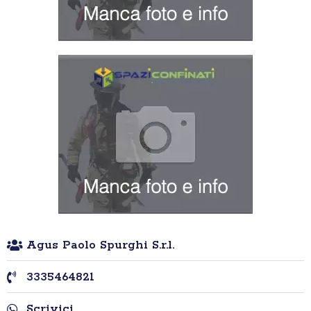
Agus Paolo Spurghi S.r.l.
3335464821
Scrivici