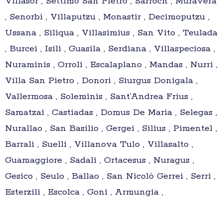
Villasor , Settimo San Pietro , Sarroch , Muravera
, Senorbì , Villaputzu , Monastir , Decimoputzu ,
Ussana , Siliqua , Villasimius , San Vito , Teulada
, Burcei , Isili , Guasila , Serdiana , Villaspeciosa ,
Nuraminis , Orroli , Escalaplano , Mandas , Nurri ,
Villa San Pietro , Donori , Siurgus Donigala ,
Vallermosa , Soleminis , Sant’Andrea Frius ,
Samatzai , Castiadas , Domus De Maria , Selegas ,
Nurallao , San Basilio , Gergei , Silius , Pimentel ,
Barrali , Suelli , Villanova Tulo , Villasalto ,
Guamaggiore , Sadali , Ortacesus , Nuragus ,
Gesico , Seulo , Ballao , San Nicolò Gerrei , Serri ,
Esterzili , Escolca , Goni , Armungia ,