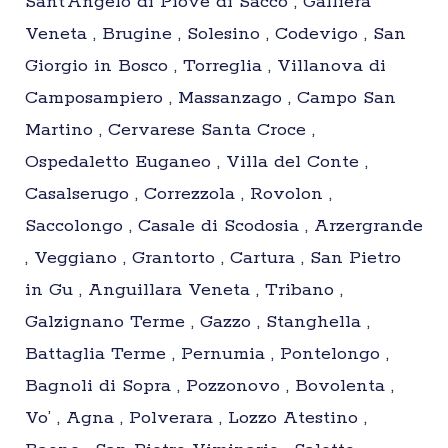
Sant’Angelo di Piove di Sacco , Galliera
Veneta , Brugine , Solesino , Codevigo , San
Giorgio in Bosco , Torreglia , Villanova di
Camposampiero , Massanzago , Campo San
Martino , Cervarese Santa Croce ,
Ospedaletto Euganeo , Villa del Conte ,
Casalserugo , Correzzola , Rovolon ,
Saccolongo , Casale di Scodosia , Arzergrande
, Veggiano , Grantorto , Cartura , San Pietro
in Gu , Anguillara Veneta , Tribano ,
Galzignano Terme , Gazzo , Stanghella ,
Battaglia Terme , Pernumia , Pontelongo ,
Bagnoli di Sopra , Pozzonovo , Bovolenta ,
Vo’ , Agna , Polverara , Lozzo Atestino ,