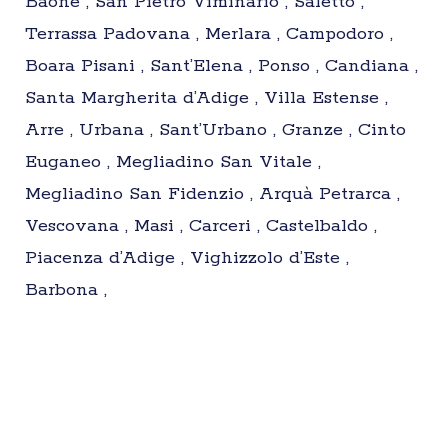
Baone , San Pietro Viminario , Saletto ,
Terrassa Padovana , Merlara , Campodoro ,
Boara Pisani , Sant’Elena , Ponso , Candiana ,
Santa Margherita d’Adige , Villa Estense ,
Arre , Urbana , Sant’Urbano , Granze , Cinto
Euganeo , Megliadino San Vitale ,
Megliadino San Fidenzio , Arquà Petrarca ,
Vescovana , Masi , Carceri , Castelbaldo ,
Piacenza d’Adige , Vighizzolo d’Este ,
Barbona ,