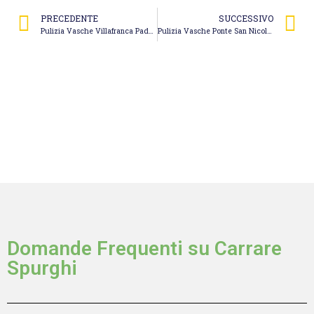
PRECEDENTE
SUCCESSIVO
Pulizia Vasche Villafranca Padovana – Espurgo Miotello Andrea
Pulizia Vasche Ponte San Nicolò – Eco Jet S.a.s. di Maggiolo Davide & C.
Domande Frequenti su Carrare
Spurghi