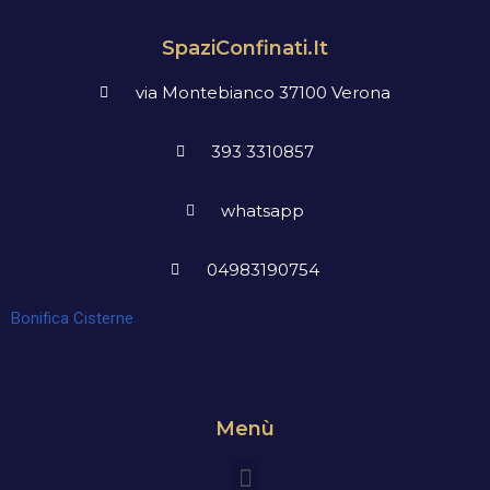
SpaziConfinati.it
via Montebianco 37100 Verona
393 3310857
whatsapp
04983190754
Bonifica Cisterne
Menù