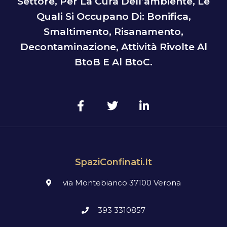
Settore, Per La Cura Dell’ambiente, Le
Quali Si Occupano Di: Bonifica,
Smaltimento, Risanamento,
Decontaminazione, Attività Rivolte Al
BtoB E Al BtoC.
SpaziConfinati.it
via Montebianco 37100 Verona
393 3310857