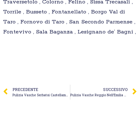
Traversetolo , Colorno , Felino , Sissa Trecasali ,
Torrile , Busseto , Fontanellato , Borgo Val di
Taro , Fornovo di Taro , San Secondo Parmense ,
Fontevivo , Sala Baganza , Lesignano de’ Bagni ,
PRECEDENTE
SUCCESSIVO
Pulizia Vasche Serbatoi Castellammare del Golfo – Da.Sca. S.n.c. di Scaramuzzo O. & C.
Pulizia Vasche Reggio Nell’Emilia – L’Espurgo Magnanini di Magnanini Marco