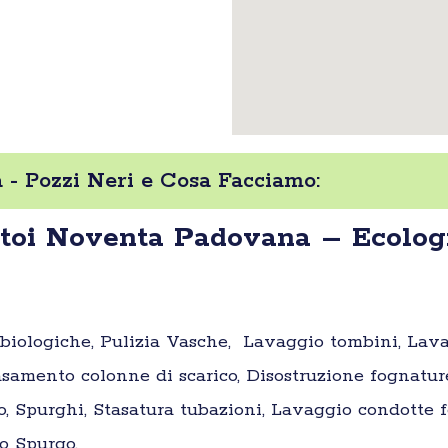
- Pozzi Neri e Cosa Facciamo:
atoi Noventa Padovana – Ecolog
e biologiche, Pulizia Vasche, Lavaggio tombini, Lav
samento colonne di scarico, Disostruzione fognatur
o, Spurghi, Stasatura tubazioni, Lavaggio condotte fo
o Spurgo.