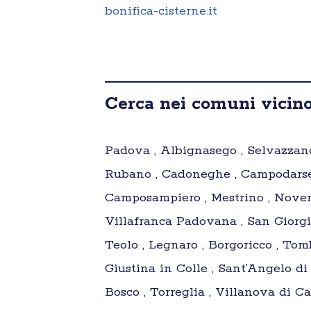
bonifica-cisterne.it
Cerca nei comuni vicin
Padova , Albignasego , Selvazzano 
Rubano , Cadoneghe , Campodarsego
Camposampiero , Mestrino , Novent
Villafranca Padovana , San Giorgi
Teolo , Legnaro , Borgoricco , Tom
Giustina in Colle , Sant’Angelo di
Bosco , Torreglia , Villanova di 