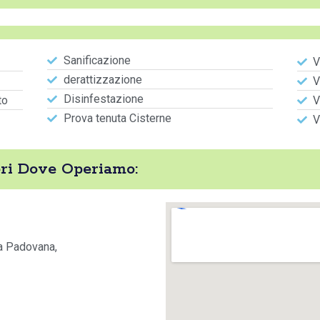
Sanificazione
V
derattizzazione
V
Disinfestazione
to
V
Prova tenuta Cisterne
V
eri Dove Operiamo:
ta Padovana,