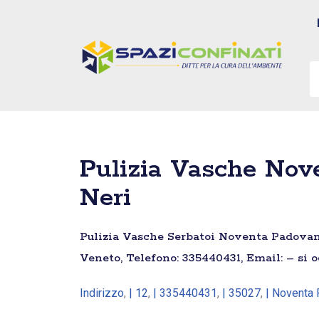
Vai
al
contenuto
Pulizia Vasche Nov
Neri
Pulizia Vasche Serbatoi Noventa Padovana
Veneto, Telefono: 335440431, Email: – si 
Indirizzo
,
| 12
,
| 335440431
,
| 35027
,
| Noventa