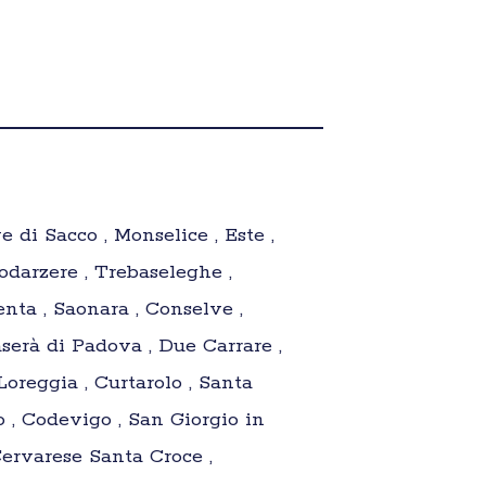
 di Sacco , Monselice , Este ,
darzere , Trebaseleghe ,
ta , Saonara , Conselve ,
serà di Padova , Due Carrare ,
oreggia , Curtarolo , Santa
o , Codevigo , San Giorgio in
ervarese Santa Croce ,