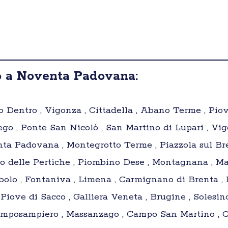
o a Noventa Padovana:
Dentro , Vigonza , Cittadella , Abano Terme , Piove
 , Ponte San Nicolò , San Martino di Lupari , Vigo
a Padovana , Montegrotto Terme , Piazzola sul Bren
o delle Pertiche , Piombino Dese , Montagnana , Ma
bolo , Fontaniva , Limena , Carmignano di Brenta , L
 Piove di Sacco , Galliera Veneta , Brugine , Solesin
Camposampiero , Massanzago , Campo San Martino , C