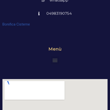
whatsapp
04983190754
Bonifica Cisterne
Menù