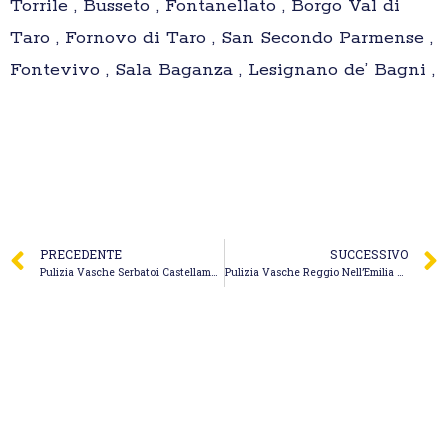
Torrile , Busseto , Fontanellato , Borgo Val di
Taro , Fornovo di Taro , San Secondo Parmense ,
Fontevivo , Sala Baganza , Lesignano de’ Bagni ,
PRECEDENTE
SUCCESSIVO
Pulizia Vasche Serbatoi Castellammare del Golfo – Da.Sca. S.n.c. di Scaramuzzo O. & C.
Pulizia Vasche Reggio Nell’Emilia – L’Espurgo Magnanini di Magnanini Marco