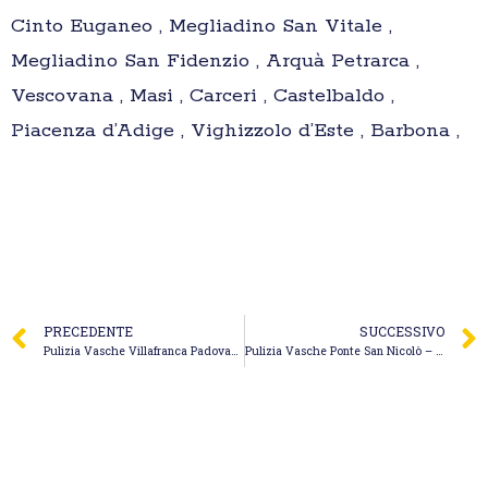
Cinto Euganeo , Megliadino San Vitale ,
Megliadino San Fidenzio , Arquà Petrarca ,
Vescovana , Masi , Carceri , Castelbaldo ,
Piacenza d’Adige , Vighizzolo d’Este , Barbona ,
PRECEDENTE
SUCCESSIVO
Pulizia Vasche Villafranca Padovana – Espurgo Miotello Andrea
Pulizia Vasche Ponte San Nicolò – Eco Jet S.a.s. di Maggiolo Davide & C.