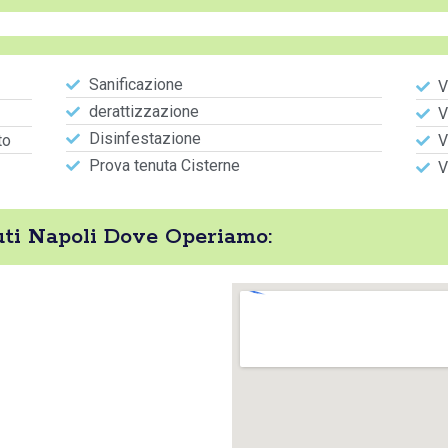
Sanificazione
V
derattizzazione
V
Disinfestazione
to
V
Prova tenuta Cisterne
V
uti Napoli Dove Operiamo: