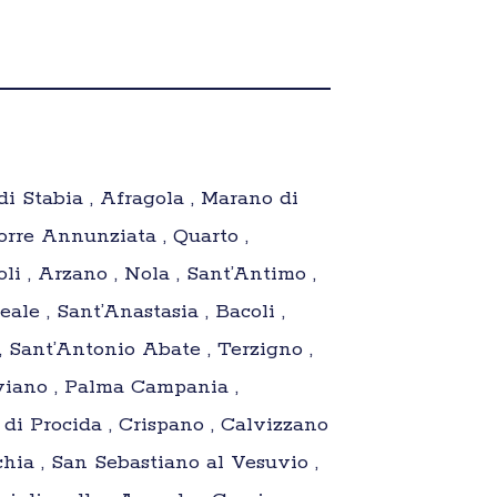
di Stabia , Afragola , Marano di
Torre Annunziata , Quarto ,
i , Arzano , Nola , Sant’Antimo ,
le , Sant’Anastasia , Bacoli ,
, Sant’Antonio Abate , Terzigno ,
aviano , Palma Campania ,
 di Procida , Crispano , Calvizzano
chia , San Sebastiano al Vesuvio ,