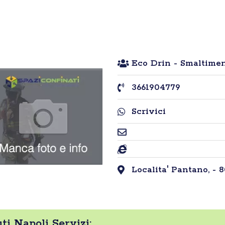
Eco Drin - Smaltimen
3661904779
Scrivici
Localita' Pantano, - 8
ti Napoli Servizi: