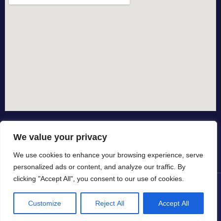
We value your privacy
We use cookies to enhance your browsing experience, serve
personalized ads or content, and analyze our traffic. By
clicking "Accept All", you consent to our use of cookies.
© All rights reserved dal 2015
Customize
Reject All
Accept All
in collaborazione con
by io-spurgo.it