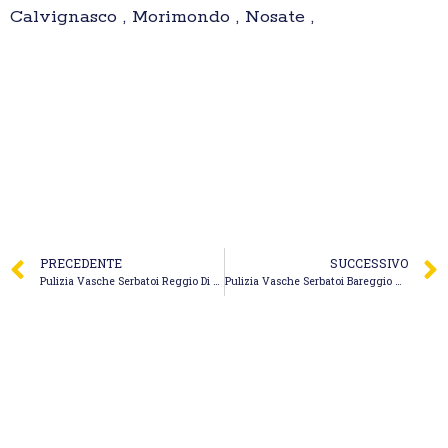
Calvignasco , Morimondo , Nosate ,
PRECEDENTE
SUCCESSIVO
Pulizia Vasche Serbatoi Reggio Di Calabria – Autospurgo Cama Giogio Pronto Intervento
Pulizia Vasche Serbatoi Bareggio – La Sedrianese Spurghi