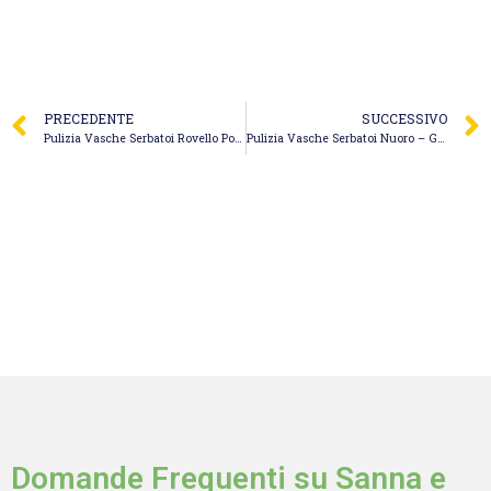
PRECEDENTE
SUCCESSIVO
Pulizia Vasche Serbatoi Rovello Porro – Spurgo Carnelli Alessandro
Pulizia Vasche Serbatoi Nuoro – Giansa 04 di Delrio Gian Luca Costantino
Domande Frequenti su Sanna e