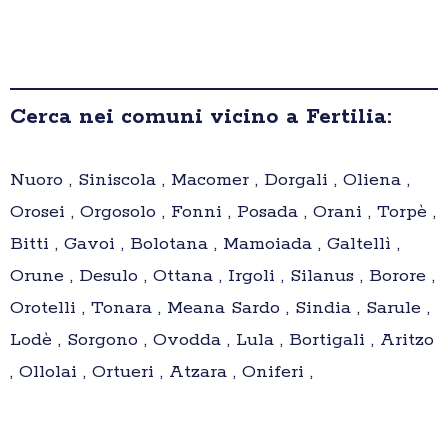
Cerca nei comuni vicino a Fertilia:
Nuoro , Siniscola , Macomer , Dorgali , Oliena ,
Orosei , Orgosolo , Fonni , Posada , Orani , Torpè ,
Bitti , Gavoi , Bolotana , Mamoiada , Galtellì ,
Orune , Desulo , Ottana , Irgoli , Silanus , Borore ,
Orotelli , Tonara , Meana Sardo , Sindia , Sarule ,
Lodè , Sorgono , Ovodda , Lula , Bortigali , Aritzo
, Ollolai , Ortueri , Atzara , Oniferi ,