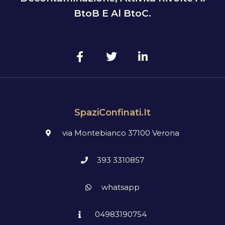
BtoB E Al BtoC.
SpaziConfinati.it
via Montebianco 37100 Verona
393 3310857
whatsapp
04983190754