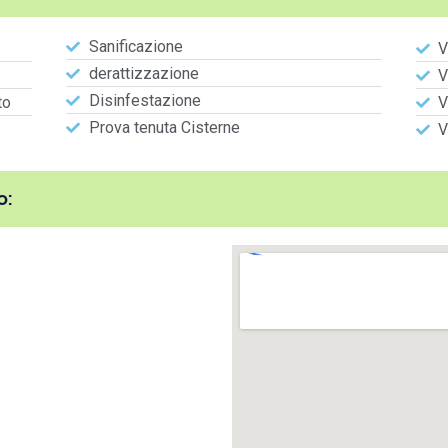
Sanificazione
V
derattizzazione
V
Disinfestazione
to
V
Prova tenuta Cisterne
V
o: