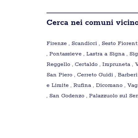
Cerca nei comuni vicino
Firenze , Scandicci , Sesto Fioren
, Pontassieve , Lastra a Signa , S
Reggello , Certaldo , Impruneta , V
San Piero , Cerreto Guidi , Barber
e Limite , Rufina , Dicomano , Vag
, San Godenzo , Palazzuolo sul Sen