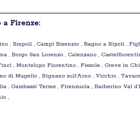
 a Firenze:
tino , Empoli , Campi Bisenzio , Bagno a Ripoli , Fig
igna , Borgo San Lorenzo , Calenzano , Castelfiorenti
inci , Montelupo Fiorentino , Fiesole , Greve in Chi
ino di Mugello , Rignano sull’Arno , Vicchio , Tavarn
lia , Gambassi Terme , Firenzuola , Barberino Val d’
io ,