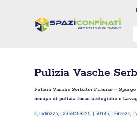
Vai
al
contenuto
Pulizia Vasche Serb
Pulizia Vasche Serbatoi Firenze – Spurgo It
occupa di pulizia fosse biologiche e Lava
3
,
Indirizzo
,
| 3358468325
,
| 50145
,
| Firenze
,
| 