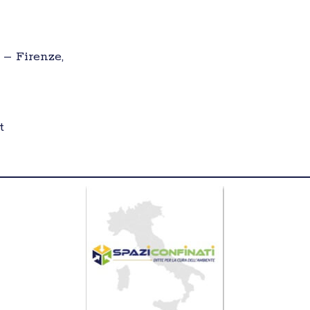
, – Firenze,
t