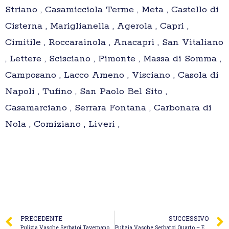
Striano , Casamicciola Terme , Meta , Castello di
Cisterna , Mariglianella , Agerola , Capri ,
Cimitile , Roccarainola , Anacapri , San Vitaliano
, Lettere , Scisciano , Pimonte , Massa di Somma ,
Camposano , Lacco Ameno , Visciano , Casola di
Napoli , Tufino , San Paolo Bel Sito ,
Casamarciano , Serrara Fontana , Carbonara di
Nola , Comiziano , Liveri ,
PRECEDENTE
SUCCESSIVO
Pulizia Vasche Serbatoi Tavernanova – S.M. Quagliariello Service
Pulizia Vasche Serbatoi Quarto – Espeko Spurgo Fogne