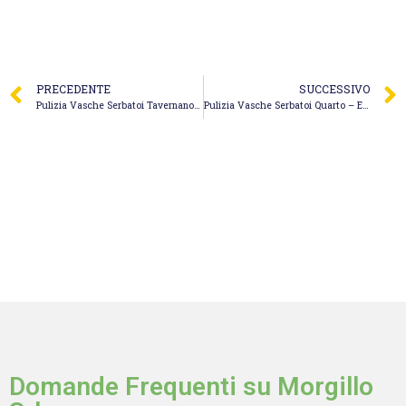
PRECEDENTE
SUCCESSIVO
Pulizia Vasche Serbatoi Tavernanova – S.M. Quagliariello Service
Pulizia Vasche Serbatoi Quarto – Espeko Spurgo Fogne
Domande Frequenti su Morgillo