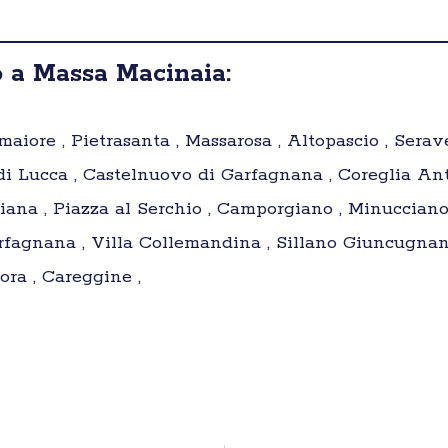
 a Massa Macinaia:
aiore , Pietrasanta , Massarosa , Altopascio , Serave
i Lucca , Castelnuovo di Garfagnana , Coreglia Ante
ciana , Piazza al Serchio , Camporgiano , Minucciano
rfagnana , Villa Collemandina , Sillano Giuncugnano
ora , Careggine ,