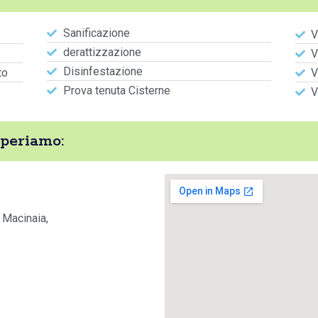
Sanificazione
V
derattizzazione
V
Disinfestazione
to
V
Prova tenuta Cisterne
V
Operiamo:
 Macinaia,