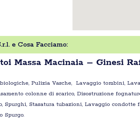
r.l. e Cosa Facciamo:
oi Massa Macinaia – Ginesi Raffa
e biologiche, Pulizia Vasche, Lavaggio tombini, Lav
samento colonne di scarico, Disostruzione fognatur
o, Spurghi, Stasatura tubazioni, Lavaggio condotte fo
o Spurgo.