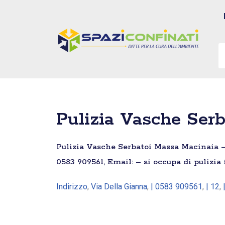
Vai
al
contenuto
Pulizia Vasche Serba
Pulizia Vasche Serbatoi Massa Macinaia – G
0583 909561, Email: – si occupa di pulizia
Indirizzo
,
Via Della Gianna
,
| 0583 909561
,
| 12
,