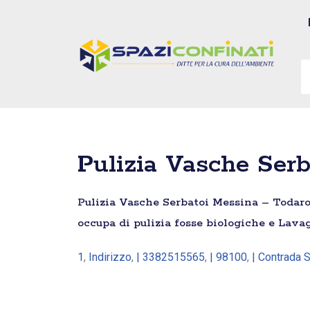
Vai
al
contenuto
Pulizia Vasche Serb
Pulizia Vasche Serbatoi Messina – Todaro S.
occupa di pulizia fosse biologiche e Lava
1
,
Indirizzo
,
| 3382515565
,
| 98100
,
| Contrada 