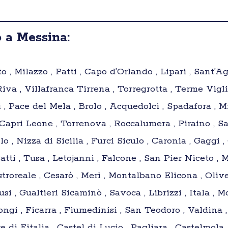
 a Messina:
 , Milazzo , Patti , Capo d’Orlando , Lipari , Sant’Ag
iva , Villafranca Tirrena , Torregrotta , Terme Vigli
 , Pace del Mela , Brolo , Acquedolci , Spadafora , M
Capri Leone , Torrenova , Roccalumera , Piraino , Sa
lo , Nizza di Sicilia , Furci Siculo , Caronia , Gaggi 
tti , Tusa , Letojanni , Falcone , San Pier Niceto , 
roreale , Cesarò , Merì , Montalbano Elicona , Oliver
i , Gualtieri Sicaminò , Savoca , Librizzi , Itala , M
ngi , Ficarra , Fiumedinisi , San Teodoro , Valdina , 
 di Fitalia , Castel di Lucio , Pagliara , Castelmola 