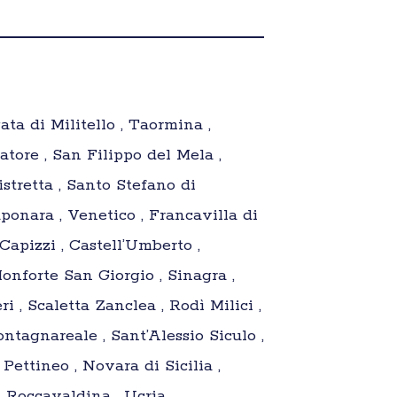
ata di Militello , Taormina ,
atore , San Filippo del Mela ,
istretta , Santo Stefano di
ponara , Venetico , Francavilla di
, Capizzi , Castell’Umberto ,
Monforte San Giorgio , Sinagra ,
i , Scaletta Zanclea , Rodì Milici ,
ontagnareale , Sant’Alessio Siculo ,
Pettineo , Novara di Sicilia ,
, Roccavaldina , Ucria ,