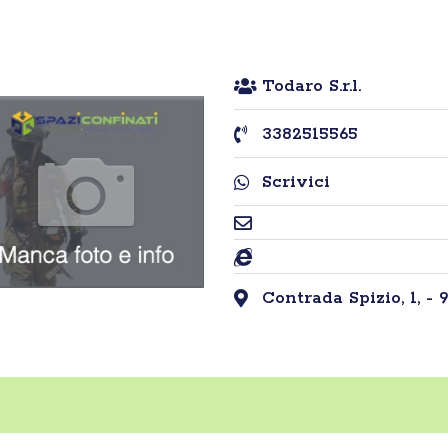
Todaro S.r.l.
3382515565
Scrivici
Contrada Spizio, 1, - 