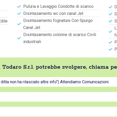
Pulizia e Lavaggio Condotte di scarico
D
Disintasamento wc con canal Jet
S
Disintasamento fognature Con Spurgo
Edile
S
Canal Jet
L
Disintasamento colonne di scarico Civili
f
industriali
P
P
ta Todaro S.r.l. potrebbe svolgere, chiama p
a ditta non ha rilasciato altre info") Attendiamo Comunicazioni