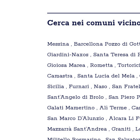
Cerca nei comuni vicino
Messina , Barcellona Pozzo di Gotto
Giardini-Naxos , Santa Teresa di R
Gioiosa Marea , Rometta , Tortorici
Camastra , Santa Lucia del Mela , 
Sicilia , Furnari , Naso , San Fratel
Sant’Angelo di Brolo , San Piero Pa
Galati Mamertino , Alì Terme , Cast
San Marco D’Alunzio , Alcara Li Fus
Mazzarrà Sant’Andrea , Graniti , Lo
Militello Rosmarino , San Salvatore