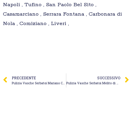
Napoli , Tufino , San Paolo Bel Sito ,
Casamarciano , Serrara Fontana , Carbonara di
Nola , Comiziano , Liveri ,
PRECEDENTE
SUCCESSIVO
Pulizia Vasche Serbatoi Mariano Comense – Gabrielli Spurghi Ecologici
Pulizia Vasche Serbatoi Melito di Napoli – L’ Arzanese – Servizi Ecologici