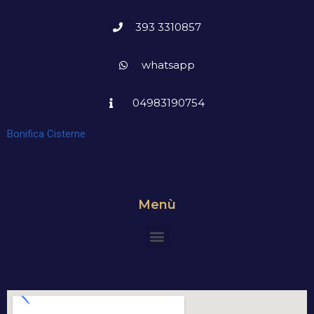
393 3310857
whatsapp
04983190754
Bonifica Cisterne
Menù