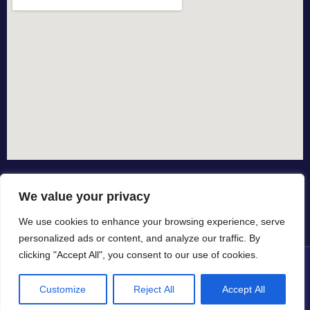
We value your privacy
We use cookies to enhance your browsing experience, serve
personalized ads or content, and analyze our traffic. By
clicking "Accept All", you consent to our use of cookies.
© All rights reserved dal 2015
Customize
Reject All
Accept All
in collaborazione con
by io-spurgo.it