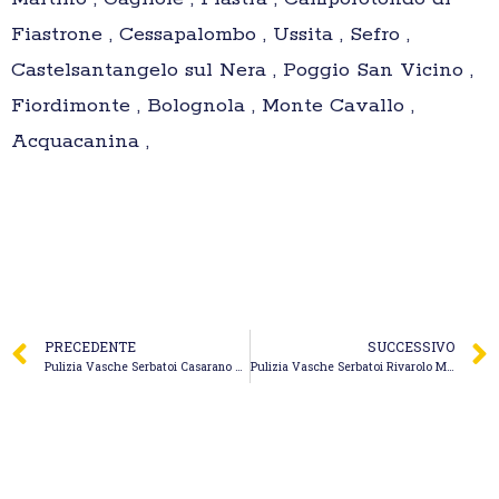
Fiastrone , Cessapalombo , Ussita , Sefro ,
Castelsantangelo sul Nera , Poggio San Vicino ,
Fiordimonte , Bolognola , Monte Cavallo ,
Acquacanina ,
PRECEDENTE
SUCCESSIVO
Pulizia Vasche Serbatoi Casarano – Spurgo Canal Jet
Pulizia Vasche Serbatoi Rivarolo Mantovano – Metalser – Idrosanitaria e Autospurgo