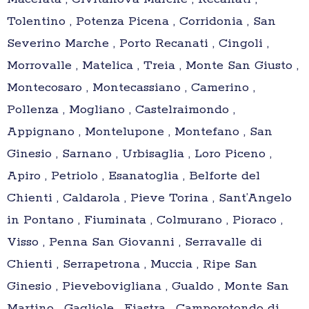
Tolentino , Potenza Picena , Corridonia , San
Severino Marche , Porto Recanati , Cingoli ,
Morrovalle , Matelica , Treia , Monte San Giusto ,
Montecosaro , Montecassiano , Camerino ,
Pollenza , Mogliano , Castelraimondo ,
Appignano , Montelupone , Montefano , San
Ginesio , Sarnano , Urbisaglia , Loro Piceno ,
Apiro , Petriolo , Esanatoglia , Belforte del
Chienti , Caldarola , Pieve Torina , Sant’Angelo
in Pontano , Fiuminata , Colmurano , Pioraco ,
Visso , Penna San Giovanni , Serravalle di
Chienti , Serrapetrona , Muccia , Ripe San
Ginesio , Pievebovigliana , Gualdo , Monte San
Martino , Gagliole , Fiastra , Camporotondo di