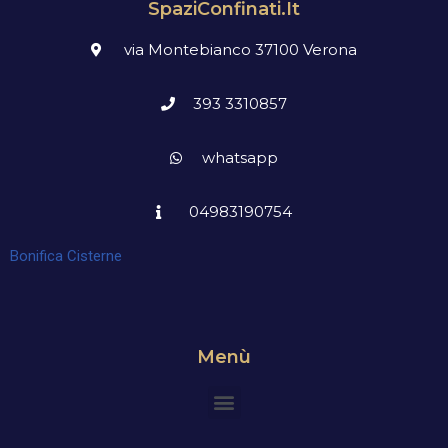
SpaziConfinati.it
via Montebianco 37100 Verona
393 3310857
whatsapp
04983190754
Bonifica Cisterne
Menù