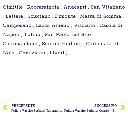
Cimitile , Roccarainola , Anacapri , San Vitaliano
, Lettere , Scisciano , Pimonte , Massa di Somma ,
Camposano , Lacco Ameno , Visciano , Casola di
Napoli , Tufino , San Paolo Bel Sito ,
Casamarciano , Serrara Fontana , Carbonara di
Nola , Comiziano , Liveri ,
PRECEDENTE
SUCCESSIVO
Pulizia Vasche Serbatoi Tavernanova – S.M. Quagliariello Service
Pulizia Vasche Serbatoi Quarto – Espeko Spurgo Fogne