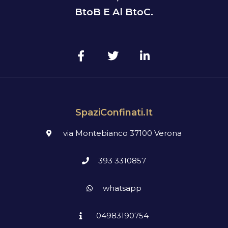
BtoB E Al BtoC.
SpaziConfinati.it
via Montebianco 37100 Verona
393 3310857
whatsapp
04983190754