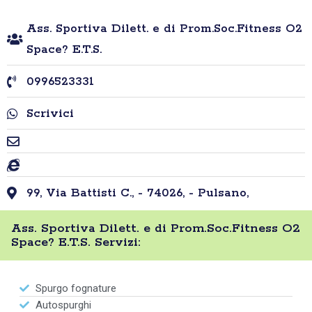
Ass. Sportiva Dilett. e di Prom.Soc.Fitness O2
Space? E.T.S.
0996523331
Scrivici
99, Via Battisti C., - 74026, - Pulsano,
Ass. Sportiva Dilett. e di Prom.Soc.Fitness O2
Space? E.T.S. Servizi:
Spurgo fognature
Autospurghi