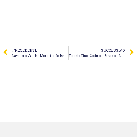
PRECEDENTE
SUCCESSIVO
Lavaggio Vasche Monasterolo Del Castello – Valaperta Gianfranco
Taranto Dinoi Cosimo – Spurgo e Lavaggio Tombini