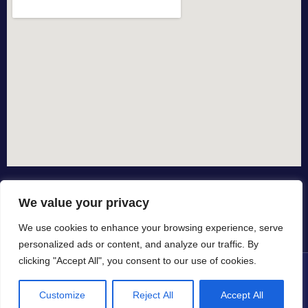
We value your privacy
We use cookies to enhance your browsing experience, serve
personalized ads or content, and analyze our traffic. By
clicking "Accept All", you consent to our use of cookies.
© All rights reserved dal 2015
Customize
Reject All
Accept All
in collaborazione con
by io-spurgo.it