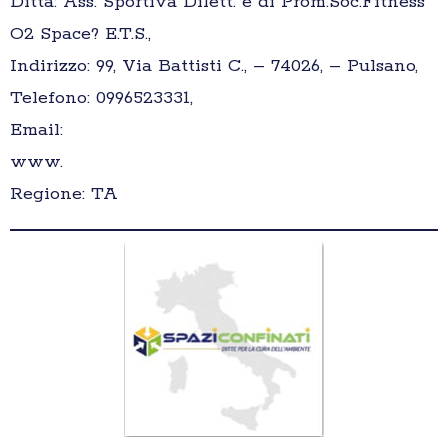
Ditta: Ass. Sportiva Dilett. e di Prom.Soc.Fitness
O2 Space? E.T.S.,
Indirizzo: 99, Via Battisti C., – 74026, – Pulsano,
Telefono: 0996523331,
Email:
www.
Regione: TA