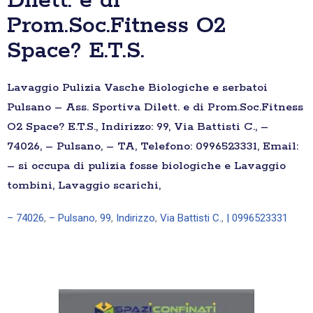
Dilett. e di
Prom.Soc.Fitness O2
Space? E.T.S.
Lavaggio Pulizia Vasche Biologiche e serbatoi
Pulsano – Ass. Sportiva Dilett. e di Prom.Soc.Fitness
O2 Space? E.T.S., Indirizzo: 99, Via Battisti C., –
74026, – Pulsano, – TA, Telefono: 0996523331, Email:
– si occupa di pulizia fosse biologiche e Lavaggio
tombini, Lavaggio scarichi,
– 74026
,
– Pulsano
,
99
,
Indirizzo
,
Via Battisti C.
,
| 0996523331