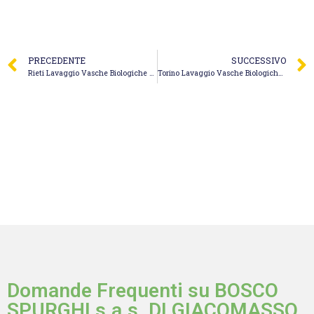
PRECEDENTE
SUCCESSIVO
Rieti Lavaggio Vasche Biologiche – Panitti Spurgo Fognature Autospurgo Panitti Claudio
Torino Lavaggio Vasche Biologiche – Alfi Impianti Idraulico
Domande Frequenti su BOSCO
SPURGHI s.a.s. DI GIACOMASSO