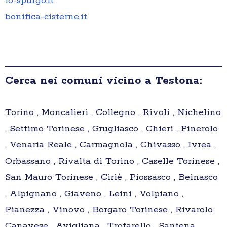
io-spurgo.it
bonifica-cisterne.it
Cerca nei comuni vicino a Testona:
Torino , Moncalieri , Collegno , Rivoli , Nichelino
, Settimo Torinese , Grugliasco , Chieri , Pinerolo
, Venaria Reale , Carmagnola , Chivasso , Ivrea ,
Orbassano , Rivalta di Torino , Caselle Torinese ,
San Mauro Torinese , Ciriè , Piossasco , Beinasco
, Alpignano , Giaveno , Leini , Volpiano ,
Pianezza , Vinovo , Borgaro Torinese , Rivarolo
Canavese , Avigliana , Trofarello , Santena ,