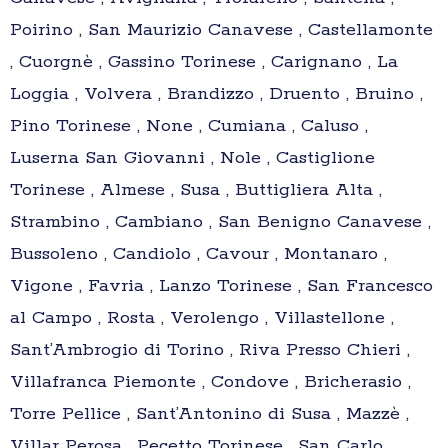
Poirino , San Maurizio Canavese , Castellamonte
, Cuorgnè , Gassino Torinese , Carignano , La
Loggia , Volvera , Brandizzo , Druento , Bruino ,
Pino Torinese , None , Cumiana , Caluso ,
Luserna San Giovanni , Nole , Castiglione
Torinese , Almese , Susa , Buttigliera Alta ,
Strambino , Cambiano , San Benigno Canavese ,
Bussoleno , Candiolo , Cavour , Montanaro ,
Vigone , Favria , Lanzo Torinese , San Francesco
al Campo , Rosta , Verolengo , Villastellone ,
Sant’Ambrogio di Torino , Riva Presso Chieri ,
Villafranca Piemonte , Condove , Bricherasio ,
Torre Pellice , Sant’Antonino di Susa , Mazzè ,
Villar Perosa , Pecetto Torinese , San Carlo