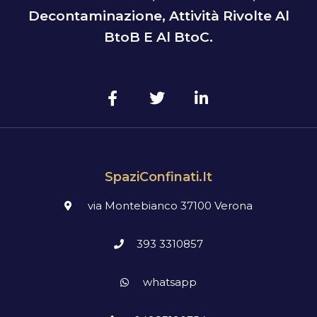
Decontaminazione, Attività Rivolte Al
BtoB E Al BtoC.
SpaziConfinati.it
via Montebianco 37100 Verona
393 3310857
whatsapp