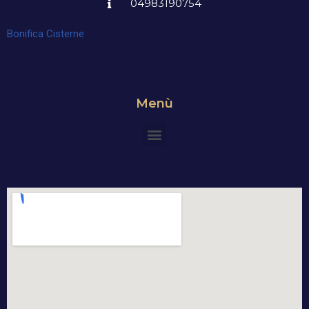
04983190754
Bonifica Cisterne
Menù