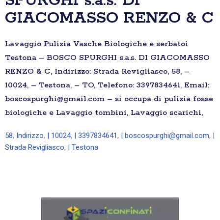
SPURGHI s.a.s. DI
GIACOMASSO RENZO & C
Lavaggio Pulizia Vasche Biologiche e serbatoi
Testona – BOSCO SPURGHI s.a.s. DI GIACOMASSO
RENZO & C, Indirizzo: Strada Revigliasco, 58, –
10024, – Testona, – TO, Telefono: 3397834641, Email:
boscospurghi@gmail.com – si occupa di pulizia fosse
biologiche e Lavaggio tombini, Lavaggio scarichi,
58
,
Indirizzo
,
| 10024
,
| 3397834641
,
| boscospurghi@gmail.com
,
|
Strada Revigliasco
,
| Testona