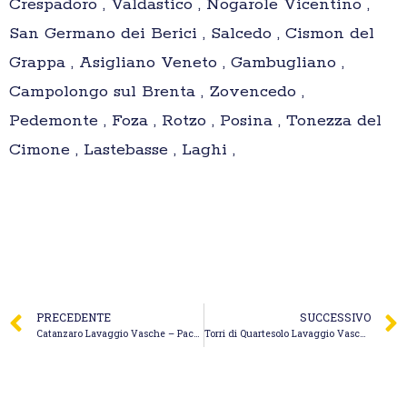
Crespadoro , Valdastico , Nogarole Vicentino ,
San Germano dei Berici , Salcedo , Cismon del
Grappa , Asigliano Veneto , Gambugliano ,
Campolongo sul Brenta , Zovencedo ,
Pedemonte , Foza , Rotzo , Posina , Tonezza del
Cimone , Lastebasse , Laghi ,
PRECEDENTE
SUCCESSIVO
Catanzaro Lavaggio Vasche – Pace Donatella
Torri di Quartesolo Lavaggio Vasche – Energica Spurghi