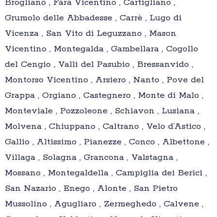
Brogliano , Fara Vicentino , Cartigliano ,
Grumolo delle Abbadesse , Carrè , Lugo di
Vicenza , San Vito di Leguzzano , Mason
Vicentino , Montegalda , Gambellara , Cogollo
del Cengio , Valli del Pasubio , Bressanvido ,
Montorso Vicentino , Arsiero , Nanto , Pove del
Grappa , Orgiano , Castegnero , Monte di Malo ,
Monteviale , Pozzoleone , Schiavon , Lusiana ,
Molvena , Chiuppano , Caltrano , Velo d’Astico ,
Gallio , Altissimo , Pianezze , Conco , Albettone ,
Villaga , Solagna , Grancona , Valstagna ,
Mossano , Montegaldella , Campiglia dei Berici ,
San Nazario , Enego , Alonte , San Pietro
Mussolino , Agugliaro , Zermeghedo , Calvene ,