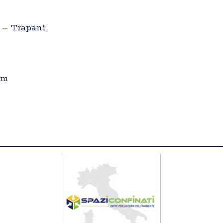
, – Trapani,
om