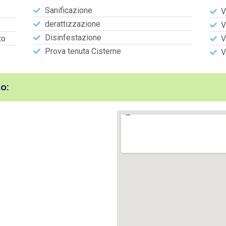
Sanificazione
V
derattizzazione
V
Disinfestazione
to
V
Prova tenuta Cisterne
V
o: