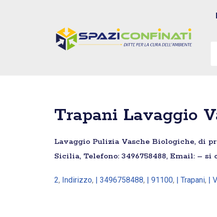
Vai
al
contenuto
Trapani Lavaggio Va
Lavaggio Pulizia Vasche Biologiche, di prim
Sicilia, Telefono: 3496758488, Email: – si
2
,
Indirizzo
,
| 3496758488
,
| 91100
,
| Trapani
,
| 