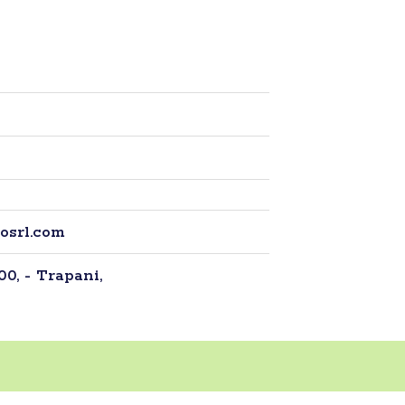
sosrl.com
100, - Trapani,