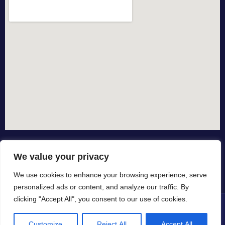
We value your privacy
We use cookies to enhance your browsing experience, serve
personalized ads or content, and analyze our traffic. By
clicking "Accept All", you consent to our use of cookies.
© All rights reserved dal 2015
Customize
Reject All
Accept All