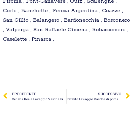
Piscina , Pont-Canavese , Oulx , Scalenghe ,
Corio , Banchette , Perosa Argentina , Coazze ,
San Gillio , Balangero , Bardonecchia , Bosconero
, Valperga , San Raffaele Cimena , Robassomero ,
Caselette , Pinasca ,
PRECEDENTE
SUCCESSIVO
Venaria Reale Lavaggio Vasche Biologiche – Spurgo Pizzuto Giuseppe
Taranto Lavaggio Vasche di prima pioggia – Dinoi Spurgo