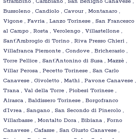
Strambino , Cambiano , San Benigno Canavese ,
Bussoleno , Candiolo , Cavour , Montanaro ,
Vigone , Favria , Lanzo Torinese , San Francesco
al Campo , Rosta , Verolengo , Villastellone ,
Sant’Ambrogio di Torino , Riva Presso Chieri ,
Villafranca Piemonte , Condove , Bricherasio ,
Torre Pellice , Sant’Antonino di Susa , Mazzè ,
Villar Perosa , Pecetto Torinese , San Carlo
Canavese , Givoletto , Mathi , Pavone Canavese ,
Trana , Val della Torre , Piobesi Torinese ,
Airasca , Baldissero Torinese , Borgofranco
d’Ivrea , Sangano , San Secondo di Pinerolo ,
Villarbasse , Montalto Dora , Bibiana , Forno
Canavese , Cafasse , San Giusto Canavese ,