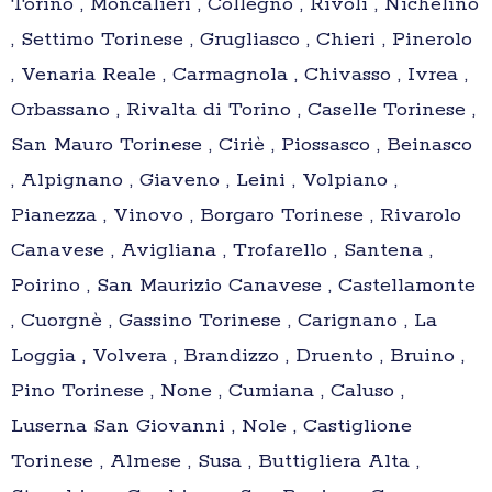
Torino , Moncalieri , Collegno , Rivoli , Nichelino
, Settimo Torinese , Grugliasco , Chieri , Pinerolo
, Venaria Reale , Carmagnola , Chivasso , Ivrea ,
Orbassano , Rivalta di Torino , Caselle Torinese ,
San Mauro Torinese , Ciriè , Piossasco , Beinasco
, Alpignano , Giaveno , Leini , Volpiano ,
Pianezza , Vinovo , Borgaro Torinese , Rivarolo
Canavese , Avigliana , Trofarello , Santena ,
Poirino , San Maurizio Canavese , Castellamonte
, Cuorgnè , Gassino Torinese , Carignano , La
Loggia , Volvera , Brandizzo , Druento , Bruino ,
Pino Torinese , None , Cumiana , Caluso ,
Luserna San Giovanni , Nole , Castiglione
Torinese , Almese , Susa , Buttigliera Alta ,