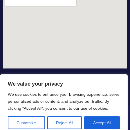
We value your privacy
We use cookies to enhance your browsing experience, serve
personalized ads or content, and analyze our traffic. By
clicking "Accept All", you consent to our use of cookies.
© All rights reserved dal 2015
Customize
Reject All
Accept All
in collaborazione con
by io-spurgo.it