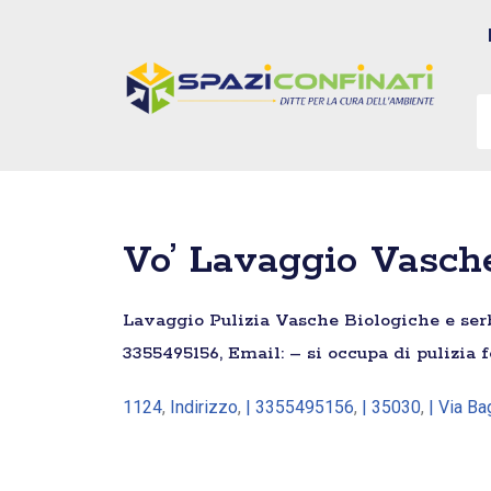
Vai
al
contenuto
Vo’ Lavaggio Vasc
Lavaggio Pulizia Vasche Biologiche e serba
3355495156, Email: – si occupa di pulizia 
1124
,
Indirizzo
,
| 3355495156
,
| 35030
,
| Via B