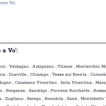
erne Vo’
,
a Vo’:
io , Valdagno , Arzignano , Thiene , Montecchio Mag
ca , Dueville , Chiampo , Tezze sul Brenta , Cornedo
ldogno , Camisano Vicentino , Isola Vicentina , Mar
no , Breganze , Sandrigo , Piovene Rocchette , Ross
a , Zugliano , Sarego , Brendola , Zanè , Montebello