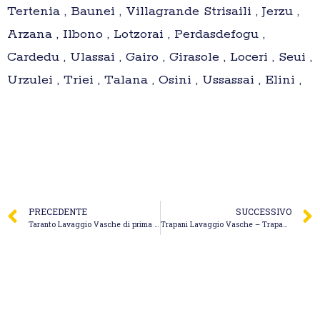
Tertenia , Baunei , Villagrande Strisaili , Jerzu ,
Arzana , Ilbono , Lotzorai , Perdasdefogu ,
Cardedu , Ulassai , Gairo , Girasole , Loceri , Seui ,
Urzulei , Triei , Talana , Osini , Ussassai , Elini ,
PRECEDENTE
SUCCESSIVO
Taranto Lavaggio Vasche di prima pioggia – Dinoi Spurgo
Trapani Lavaggio Vasche – Trapani Spurghi