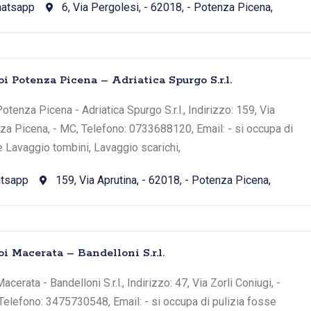
atsapp
6, Via Pergolesi, - 62018, - Potenza Picena,
i Potenza Picena – Adriatica Spurgo S.r.l.
tenza Picena - Adriatica Spurgo S.r.l., Indirizzo: 159, Via
nza Picena, - MC, Telefono: 0733688120, Email: - si occupa di
e Lavaggio tombini, Lavaggio scarichi,
tsapp
159, Via Aprutina, - 62018, - Potenza Picena,
i Macerata – Bandelloni S.r.l.
erata - Bandelloni S.r.l., Indirizzo: 47, Via Zorli Coniugi, -
Telefono: 3475730548, Email: - si occupa di pulizia fosse