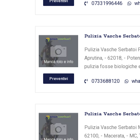
Preventivi
07331996446
wh
Pulizia Vasche Serbato
Pulizia Vasche Serbatoi Po
Aprutina, - 62018, - Pote
pulizia fosse biologiche 
Preventivi
0733688120
wha
Pulizia Vasche Serbato
Pulizia Vasche Serbatoi Mac
62100, - Macerata, - MC, 