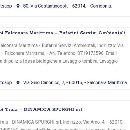
tsapp
80, Via Costantinopoli, - 62014, - Corridonia,
oi Falconara Marittima – Bufarini Servizi Ambientali
lconara Marittima - Bufarini Servizi Ambientali, Indirizzo: Via
, - Falconara Marittima, - AN, Telefono: 0719173596, Email:
upa di pulizia fosse biologiche e Lavaggio tombini, Lavaggio
tsapp
Via Gino Canonico, 7, - 60015, - Falconara Marittima,
toi Treia – DINAMICA SPURGHI srl
reia - DINAMICA SPURGHI srl, Indirizzo: Via Arno, 4, - 62010, -
81499151, Email: info@dinamicaspurghi.it - si occupa di pulizia