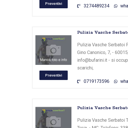
Preventivi
3274489234
wha
Pulizia Vasche Serbat
Pulizia Vasche Serbatoi Fa
Gino Canonico, 7, - 60015
info@bufarini.it - si occ
scarichi,
Preventivi
0719173596
wha
Pulizia Vasche Serba
Pulizia Vasche Serbatoi T
Treia, - MC, Telefono: 33