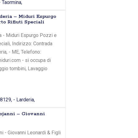
- Taormina,
rderia – Miduri Espurgo
to Rifiuti Speciali
a - Miduri Espurgo Pozzi e
ciali, Indirizzo: Contrada
ria, - ME, Telefono:
duri.com - si occupa di
ggio tombini, Lavaggio
129, - Larderia,
tojanni – Giovanni
i - Giovanni Leonardi & Figli