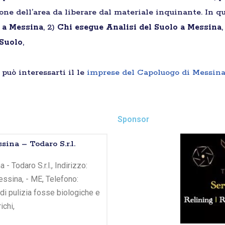
ione dell’area da liberare dal materiale inquinante. In qu
i a Messina
, 2)
Chi esegue Analisi del Suolo a Messina
,
 Suolo
,
può interessarti il le
imprese del Capoluogo di Messin
Sponsor
ina – Todaro S.r.l.
 Todaro S.r.l., Indirizzo:
essina, - ME, Telefono:
di pulizia fosse biologiche e
ichi,