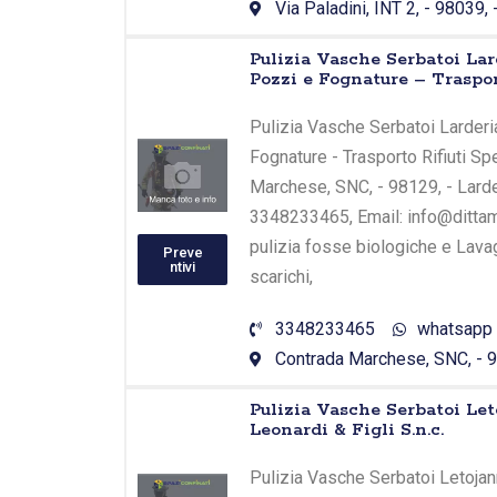
Via Paladini, INT 2, - 98039, 
Pulizia Vasche Serbatoi La
Pozzi e Fognature – Traspor
Pulizia Vasche Serbatoi Larderi
Fognature - Trasporto Rifiuti Spe
Marchese, SNC, - 98129, - Larde
3348233465, Email: info@dittami
pulizia fosse biologiche e Lava
Preve
ntivi
scarichi,
3348233465
whatsapp
Contrada Marchese, SNC, - 98
Pulizia Vasche Serbatoi Le
Leonardi & Figli S.n.c.
Pulizia Vasche Serbatoi Letojann