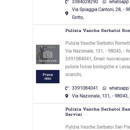
3384028290
whatsapp
Via Spiaggia Cantoni, 28, - 
Gotto,
Pulizia Vasche Serbatoi 
Pulizia Vasche Serbatoi Romett
Via Nazionale, 131, - 98043, - R
3391084041, Email: nuovacopes@
pulizia fosse biologiche e Lava
scarichi,
Preve
ntivi
3391084041
whatsapp
Via Nazionale, 131, - 98043,
Pulizia Vasche Serbatoi San
Servizi
Pulizia Vasche Serbatoi San Pier