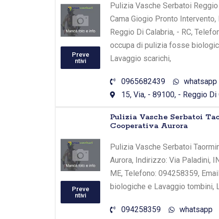
Pulizia Vasche Serbatoi Reggio 
Cama Giogio Pronto Intervento, In
Reggio Di Calabria, - RC, Telefo
occupa di pulizia fosse biologi
Preve
Lavaggio scarichi,
ntivi
0965682439
whatsapp
15, Via, - 89100, - Reggio Di 
Pulizia Vasche Serbatoi Ta
Cooperativa Aurora
Pulizia Vasche Serbatoi Taormin
Aurora, Indirizzo: Via Paladini, I
ME, Telefono: 094258359, Email:
biologiche e Lavaggio tombini, 
Preve
ntivi
094258359
whatsapp