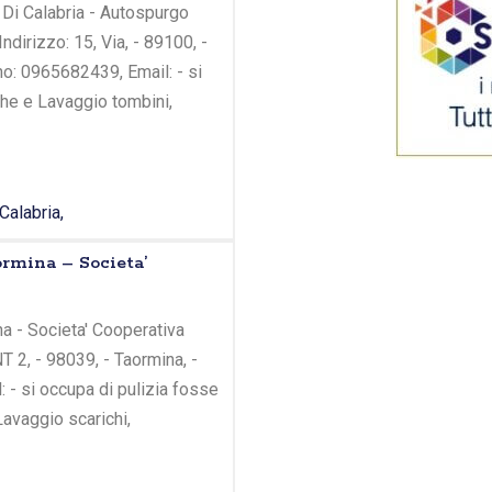
Di Calabria - Autospurgo
dirizzo: 15, Via, - 89100, -
no: 0965682439, Email: - si
che e Lavaggio tombini,
Calabria,
ormina – Societa’
a - Societa' Cooperativa
NT 2, - 98039, - Taormina, -
 - si occupa di pulizia fosse
Lavaggio scarichi,