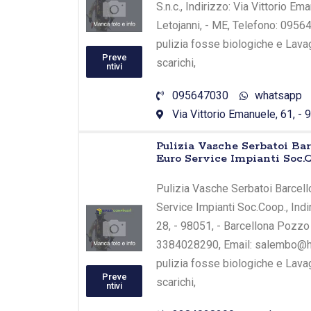
S.n.c., Indirizzo: Via Vittorio Em
Letojanni, - ME, Telefono: 09564
pulizia fosse biologiche e Lava
Preve
scarichi,
ntivi
095647030
whatsapp
Via Vittorio Emanuele, 61, - 9
Pulizia Vasche Serbatoi Bar
Euro Service Impianti Soc.
Pulizia Vasche Serbatoi Barcell
Service Impianti Soc.Coop., Indi
28, - 98051, - Barcellona Pozzo 
3384028290, Email: salembo@hot
pulizia fosse biologiche e Lava
Preve
scarichi,
ntivi