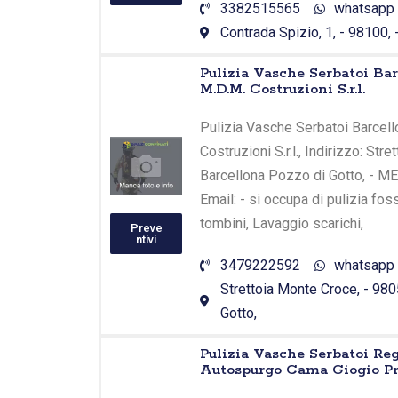
3382515565
whatsapp
Contrada Spizio, 1, - 98100,
Pulizia Vasche Serbatoi Bar
M.D.M. Costruzioni S.r.l.
Pulizia Vasche Serbatoi Barcell
Costruzioni S.r.l., Indirizzo: Str
Barcellona Pozzo di Gotto, - M
Email: - si occupa di pulizia fo
tombini, Lavaggio scarichi,
Preve
ntivi
3479222592
whatsapp
Strettoia Monte Croce, - 980
Gotto,
Pulizia Vasche Serbatoi Re
Autospurgo Cama Giogio Pr