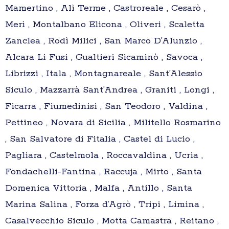
Mamertino , Alì Terme , Castroreale , Cesarò ,
Merì , Montalbano Elicona , Oliveri , Scaletta
Zanclea , Rodì Milici , San Marco D’Alunzio ,
Alcara Li Fusi , Gualtieri Sicaminò , Savoca ,
Librizzi , Itala , Montagnareale , Sant’Alessio
Siculo , Mazzarrà Sant’Andrea , Graniti , Longi ,
Ficarra , Fiumedinisi , San Teodoro , Valdina ,
Pettineo , Novara di Sicilia , Militello Rosmarino
, San Salvatore di Fitalia , Castel di Lucio ,
Pagliara , Castelmola , Roccavaldina , Ucria ,
Fondachelli-Fantina , Raccuja , Mirto , Santa
Domenica Vittoria , Malfa , Antillo , Santa
Marina Salina , Forza d’Agrò , Tripi , Limina ,
Casalvecchio Siculo , Motta Camastra , Reitano ,