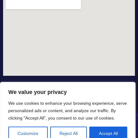
We value your privacy
We use cookies to enhance your browsing experience, serve
personalized ads or content, and analyze our traffic. By
clicking "Accept All", you consent to our use of cookies.
© All rights reserved dal 2015
Customize
Reject All
Accept All
in collaborazione con
by io-spurgo.it