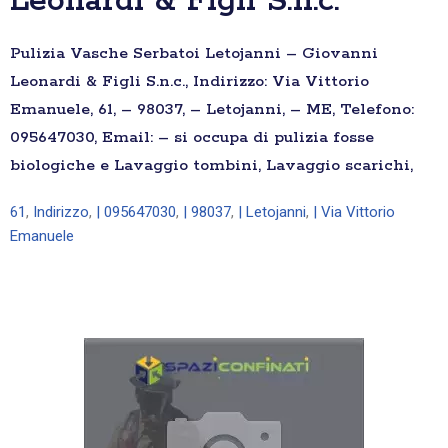
Leonardi & Figli S.n.c.
Pulizia Vasche Serbatoi Letojanni – Giovanni
Leonardi & Figli S.n.c., Indirizzo: Via Vittorio
Emanuele, 61, – 98037, – Letojanni, – ME, Telefono:
095647030, Email: – si occupa di pulizia fosse
biologiche e Lavaggio tombini, Lavaggio scarichi,
61
,
Indirizzo
,
| 095647030
,
| 98037
,
| Letojanni
,
| Via Vittorio
Emanuele