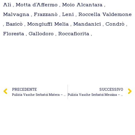
Alì , Motta d’Affermo , Moio Alcantara ,
Malvagna , Frazzanò , Leni , Roccella Valdemone
, Basicò , Mongiuffi Melia , Mandanici , Condrò ,
Floresta , Gallodoro , Roccafiorita ,
PRECEDENTE
SUCCESSIVO
Pulizia Vasche Serbatoi Matera – Stagno Francesco Saverio
Pulizia Vasche Serbatoi Messina – Todaro S.r.l.