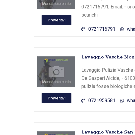
0721716791, Email: - si o
scarichi,
Preventivi
0721716791
wha
Lavaggio Vasche Mondo
Lavaggio Pulizia Vasche e 
De Gasperi Alcide, - 6103
pulizia fosse biologiche 
Preventivi
0721959581
wha
Lavaggio Vasche San C