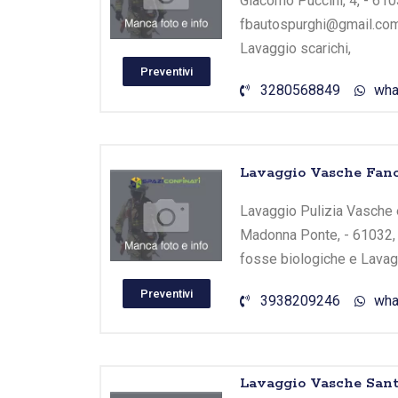
Giacomo Puccini, 4, - 610
fbautospurghi@gmail.com 
Lavaggio scarichi,
Preventivi
3280568849
wha
Lavaggio Vasche Fano
Lavaggio Pulizia Vasche e 
Madonna Ponte, - 61032, -
fosse biologiche e Lavagg
Preventivi
3938209246
wha
Lavaggio Vasche Sant