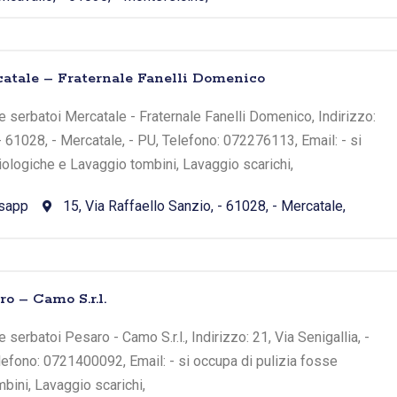
atale – Fraternale Fanelli Domenico
 serbatoi Mercatale - Fraternale Fanelli Domenico, Indirizzo:
- 61028, - Mercatale, - PU, Telefono: 072276113, Email: - si
iologiche e Lavaggio tombini, Lavaggio scarichi,
sapp
15, Via Raffaello Sanzio, - 61028, - Mercatale,
o – Camo S.r.l.
serbatoi Pesaro - Camo S.r.l., Indirizzo: 21, Via Senigallia, -
lefono: 0721400092, Email: - si occupa di pulizia fosse
bini, Lavaggio scarichi,