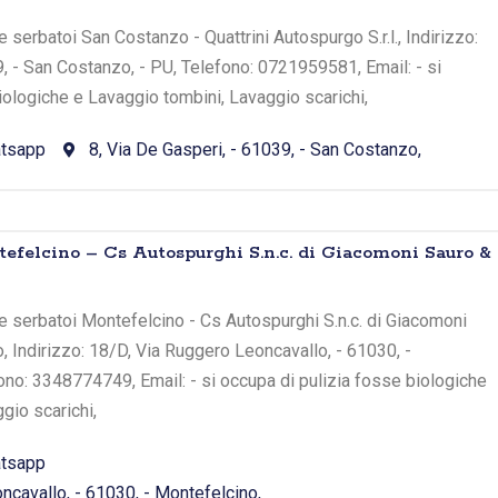
serbatoi San Costanzo - Quattrini Autospurgo S.r.l., Indirizzo:
9, - San Costanzo, - PU, Telefono: 0721959581, Email: - si
iologiche e Lavaggio tombini, Lavaggio scarichi,
tsapp
8, Via De Gasperi, - 61039, - San Costanzo,
efelcino – Cs Autospurghi S.n.c. di Giacomoni Sauro &
e serbatoi Montefelcino - Cs Autospurghi S.n.c. di Giacomoni
o, Indirizzo: 18/D, Via Ruggero Leoncavallo, - 61030, -
ono: 3348774749, Email: - si occupa di pulizia fosse biologiche
gio scarichi,
tsapp
ncavallo, - 61030, - Montefelcino,