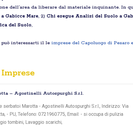
ione dell’area da liberare dal materiale inquinante. In qu
i a Gabicce Mare
, 2)
Chi esegue Analisi del Suolo a Ga
ica del Suolo
,
può interessarti il le
imprese del Capoluogo di Pesaro 
Imprese
ta – Agostinelli Autospurghi S.r.l.
serbatoi Marotta - Agostinelli Autospurghi S.r.l., Indirizzo: Via
tta, - PU, Telefono: 0721960775, Email: - si occupa di pulizia
io tombini, Lavaggio scarichi,