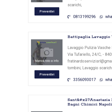
scarichi,
Preventivi
0813199296
wha
Battipaglia Lavaggio 
Lavaggio Pulizia Vasche Bi
Via Tufariello, 24/C, - 84
fratinardoservizisrl@gmai
tombini, Lavaggio scarichi
Preventivi
3356093017
wha
Sant&#x27Anastasia L
Bagni Chimici Napoli