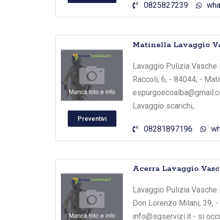
0825827239
wha
Matinella Lavaggio V
Lavaggio Pulizia Vasche B
Raccoli, 6, - 84044, - Mat
espurgoecoalba@gmail.com
Lavaggio scarichi,
Preventivi
08281897196
wh
Acerra Lavaggio Vasc
Lavaggio Pulizia Vasche B
Don Lorenzo Milani, 39, -
info@sgservizi.it - si oc