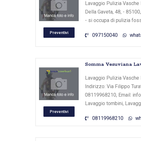
Lavaggio Pulizia Vasche B
Della Gaveta, 48, - 85100
- si occupa di pulizia fo
Preventivi
097150040
what
Somma Vesuviana Lava
Lavaggio Pulizia Vasche 
Indirizzo: Via Filippo Tur
08119968210, Email: info@
Lavaggio tombini, Lavaggi
Preventivi
08119968210
wh