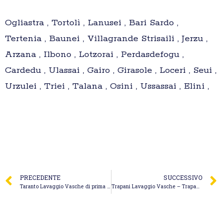
Ogliastra , Tortolì , Lanusei , Bari Sardo ,
Tertenia , Baunei , Villagrande Strisaili , Jerzu ,
Arzana , Ilbono , Lotzorai , Perdasdefogu ,
Cardedu , Ulassai , Gairo , Girasole , Loceri , Seui ,
Urzulei , Triei , Talana , Osini , Ussassai , Elini ,
PRECEDENTE
SUCCESSIVO
Taranto Lavaggio Vasche di prima pioggia – Dinoi Spurgo
Trapani Lavaggio Vasche – Trapani Spurghi