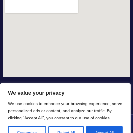
We value your privacy
We use cookies to enhance your browsing experience, serve
personalized ads or content, and analyze our traffic. By
clicking "Accept All", you consent to our use of cookies.
© All rights reserved dal 2015
Customize
Reject All
Accept All