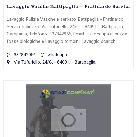
Lavaggio Vasche Battipaglia – Fratinardo Servizi
Lavaggio Pulizia Vasche e serbatoi Battipaglia - Fratinardo
Servizi, Indirizzo: Via Tufariello, 24/C, - 84091, - Battipaglia, -
Campania, Telefono: 337842956, Email: - si occupa di pulizia
fosse biologiche e Lavaggio tombini, Lavaggio scarichi,
337842956
whatsapp
Via Tufariello, 24/C, - 84091, - Battipaglia,