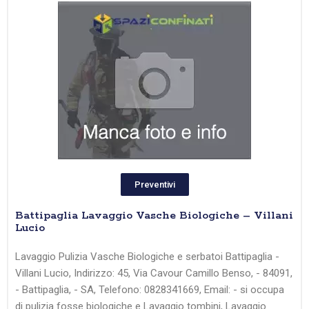
Preventivi
Battipaglia Lavaggio Vasche Biologiche – Villani
Lucio
Lavaggio Pulizia Vasche Biologiche e serbatoi Battipaglia -
Villani Lucio, Indirizzo: 45, Via Cavour Camillo Benso, - 84091,
- Battipaglia, - SA, Telefono: 0828341669, Email: - si occupa
di pulizia fosse biologiche e Lavaggio tombini, Lavaggio