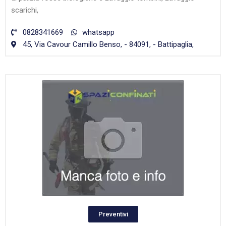
scarichi,
0828341669
whatsapp
45, Via Cavour Camillo Benso, - 84091, - Battipaglia,
Preventivi