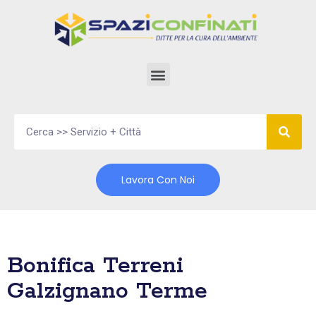
Vai
al
contenuto
Lavora Con Noi
Bonifica Terreni
Galzignano Terme