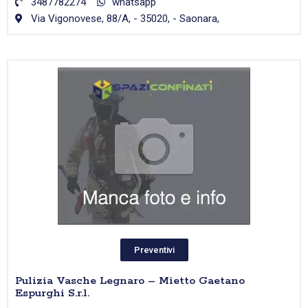
3487782274
whatsapp
Via Vigonovese, 88/A, - 35020, - Saonara,
Preventivi
Pulizia Vasche Legnaro – Mietto Gaetano
Espurghi S.r.l.