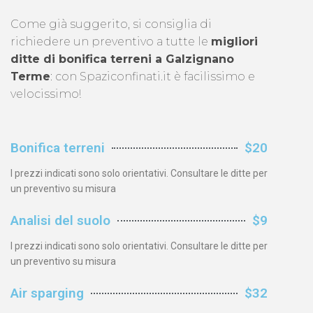
Come già suggerito, si consiglia di
richiedere un preventivo a tutte le
migliori
ditte di bonifica terreni a Galzignano
Terme
: con Spaziconfinati.it è facilissimo e
velocissimo!
Bonifica terreni
$20
I prezzi indicati sono solo orientativi. Consultare le ditte per
un preventivo su misura
Analisi del suolo
$9
I prezzi indicati sono solo orientativi. Consultare le ditte per
un preventivo su misura
Air sparging
$32