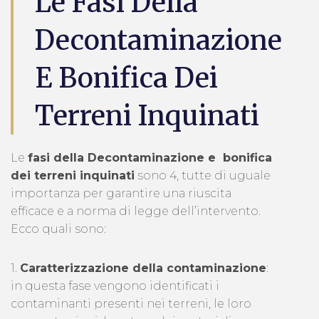
Le Fasi Della
Decontaminazione
E Bonifica Dei
Terreni Inquinati
Le
fasi della Decontaminazione e bonifica
dei terreni inquinati
sono 4, tutte di uguale
importanza per garantire una riuscita
efficace e a norma di legge dell’intervento.
Ecco quali sono:
1.
Caratterizzazione della contaminazione
:
in questa fase vengono identificati i
contaminanti presenti nei terreni, le loro