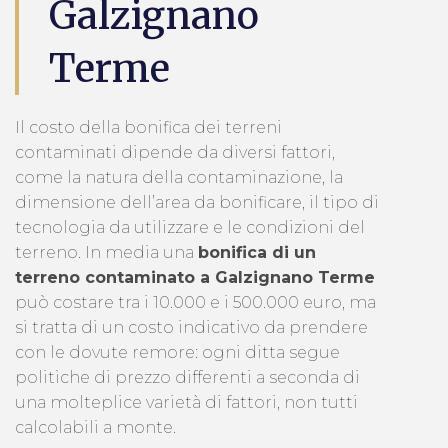
Galzignano
Terme
Il costo della bonifica dei terreni
contaminati dipende da diversi fattori,
come la natura della contaminazione, la
dimensione dell’area da bonificare, il tipo di
tecnologia da utilizzare e le condizioni del
terreno. In media una
bonifica di un
terreno contaminato a Galzignano Terme
può costare tra i 10.000 e i 500.000 euro, ma
si tratta di un costo indicativo da prendere
con le dovute remore: ogni ditta segue
politiche di prezzo differenti a seconda di
una molteplice varietà di fattori, non tutti
calcolabili a monte.