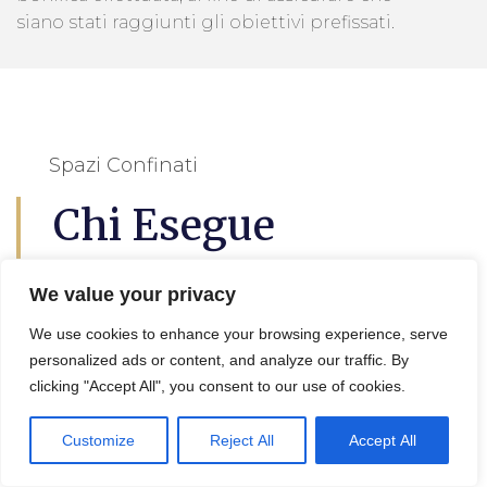
siano stati raggiunti gli obiettivi prefissati.
Spazi Confinati
Chi Esegue
L'analisi Del Suolo
We value your privacy
Galzignano
We use cookies to enhance your browsing experience, serve
personalized ads or content, and analyze our traffic. By
Terme
clicking "Accept All", you consent to our use of cookies.
Customize
Reject All
Accept All
L’
analisi del suolo a Galzignano Terme