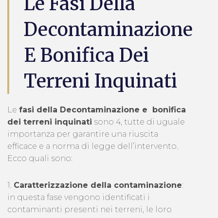
Le Fasi Della
Decontaminazione
E Bonifica Dei
Terreni Inquinati
Le
fasi della Decontaminazione e bonifica
dei terreni inquinati
sono 4, tutte di uguale
importanza per garantire una riuscita
efficace e a norma di legge dell’intervento.
Ecco quali sono:
1.
Caratterizzazione della contaminazione
:
in questa fase vengono identificati i
contaminanti presenti nei terreni, le loro