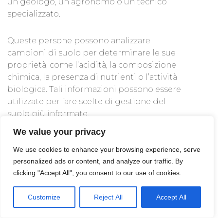
un geologo, un agronomo o un tecnico
specializzato.
Queste persone possono analizzare
campioni di suolo per determinare le sue
proprietà, come l’acidità, la composizione
chimica, la presenza di nutrienti o l’attività
biologica. Tali informazioni possono essere
utilizzate per fare scelte di gestione del
suolo più informate.
We value your privacy
Cerchi un esperto in
analisi del suolo a
We use cookies to enhance your browsing experience, serve
Gesico
? Sul nostro sito trovi le migliori
personalized ads or content, and analyze our traffic. By
aziende e i professionisti della provincia:
clicking "Accept All", you consent to our use of cookies.
richiedi senza impegno tutti i preventivi che
vuoi e seleziona il referente migliore per te!
Customize
Reject All
Accept All