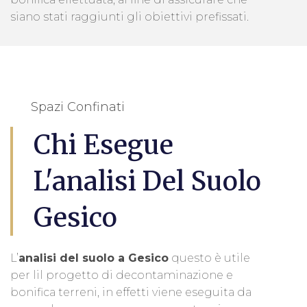
siano stati raggiunti gli obiettivi prefissati.
Spazi Confinati
Chi Esegue
L'analisi Del Suolo
Gesico
L’
analisi del suolo a Gesico
questo è utile
per lil progetto di decontaminazione e
bonifica terreni, in effetti viene eseguita da