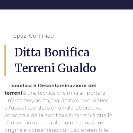
Spazi Confinati
Ditta Bonifica
Terreni Gualdo
La
bonifica e Decontaminazione dei
terreni
è una tecnica che mira a riportare
un’area degradata, inquinata o non idonea
all’uso, al suo stato originale. L’obiettivo
principale della bonifica dei terreni è quello
di riportare un’area alla sua destinazione
originale, consentendo un uso sostenibile