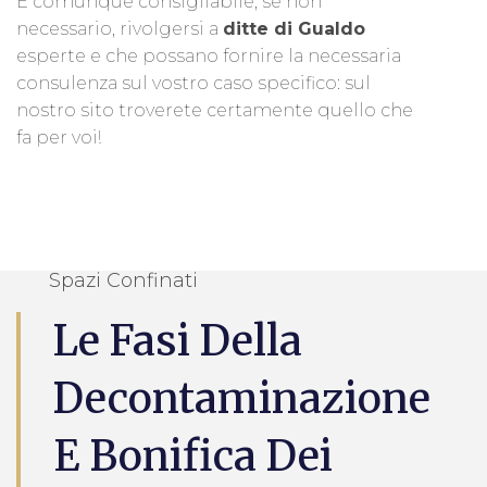
È comunque consigliabile, se non
necessario, rivolgersi a
ditte di Gualdo
esperte e che possano fornire la necessaria
consulenza sul vostro caso specifico: sul
nostro sito troverete certamente quello che
fa per voi!
Spazi Confinati
Le Fasi Della
Decontaminazione
E Bonifica Dei