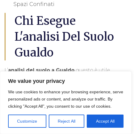
Spazi Confinati
Chi Esegue
L'analisi Del Suolo
Gualdo
L’
analisi del suolo a Gualdo
questo è utile
per lil progetto di decontaminazione e
We value your privacy
bonifica terreni, in effetti viene eseguita da
We use cookies to enhance your browsing experience, serve
un geologo, un agronomo o un tecnico
personalized ads or content, and analyze our traffic. By
specializzato.
clicking "Accept All", you consent to our use of cookies.
Queste persone possono analizzare
Customize
Reject All
Accept All
campioni di suolo per determinare le sue
proprietà, come l’acidità, la composizione