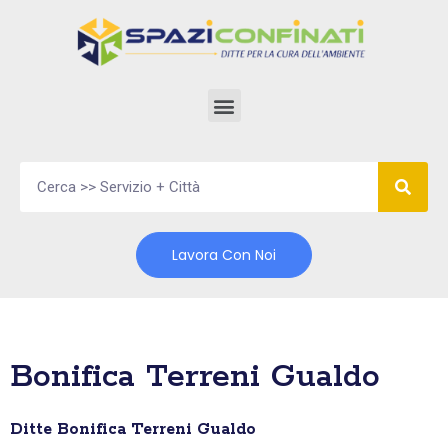
Vai
al
contenuto
Lavora Con Noi
Bonifica Terreni Gualdo
Ditte Bonifica Terreni Gualdo