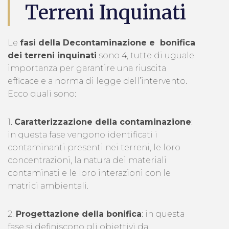
Terreni Inquinati
Le
fasi della Decontaminazione e bonifica
dei terreni inquinati
sono 4, tutte di uguale
importanza per garantire una riuscita
efficace e a norma di legge dell’intervento.
Ecco quali sono:
1.
Caratterizzazione della contaminazione
:
in questa fase vengono identificati i
contaminanti presenti nei terreni, le loro
concentrazioni, la natura dei materiali
contaminati e le loro interazioni con le
matrici ambientali.
2.
Progettazione della bonifica
: in questa
fase si definiscono gli obiettivi da