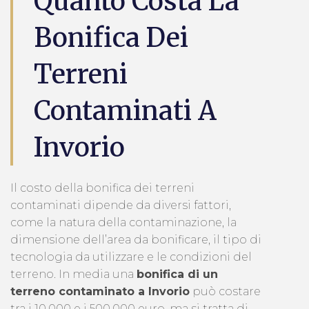
Quanto Costa La
Bonifica Dei
Terreni
Contaminati A
Invorio
Il costo della bonifica dei terreni
contaminati dipende da diversi fattori,
come la natura della contaminazione, la
dimensione dell’area da bonificare, il tipo di
tecnologia da utilizzare e le condizioni del
terreno. In media una
bonifica di un
terreno contaminato a Invorio
può costare
tra i 10.000 e i 500.000 euro, ma si tratta di