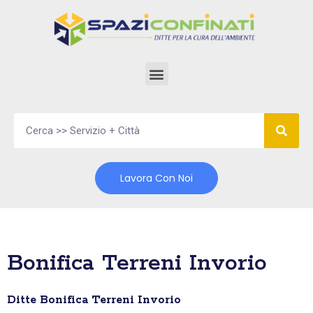
Vai
al
contenuto
Lavora Con Noi
Bonifica Terreni Invorio
Ditte Bonifica Terreni Invorio