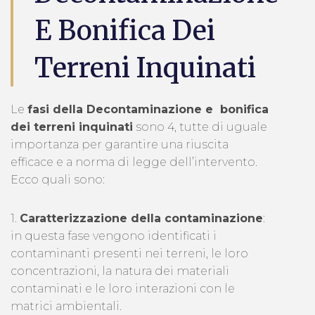
E Bonifica Dei
Terreni Inquinati
Le
fasi della Decontaminazione e bonifica
dei terreni inquinati
sono 4, tutte di uguale
importanza per garantire una riuscita
efficace e a norma di legge dell’intervento.
Ecco quali sono:
1.
Caratterizzazione della contaminazione
:
in questa fase vengono identificati i
contaminanti presenti nei terreni, le loro
concentrazioni, la natura dei materiali
contaminati e le loro interazioni con le
matrici ambientali.