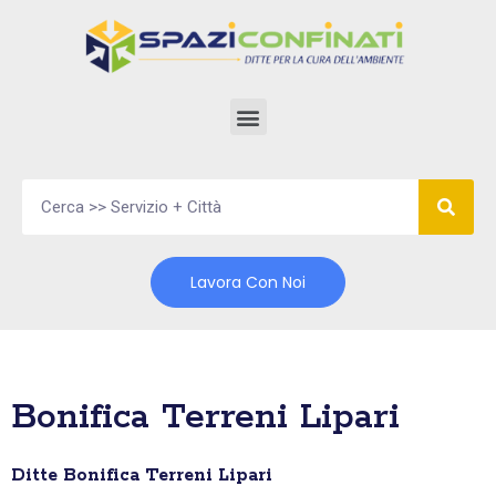
Vai
al
contenuto
Lavora Con Noi
Bonifica Terreni Lipari
Ditte Bonifica Terreni Lipari