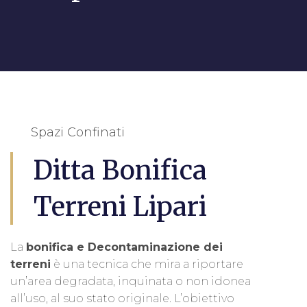
Spazi Confinati
Ditta Bonifica
Terreni Lipari
La
bonifica e Decontaminazione dei
terreni
è una tecnica che mira a riportare
un’area degradata, inquinata o non idonea
all’uso, al suo stato originale. L’obiettivo