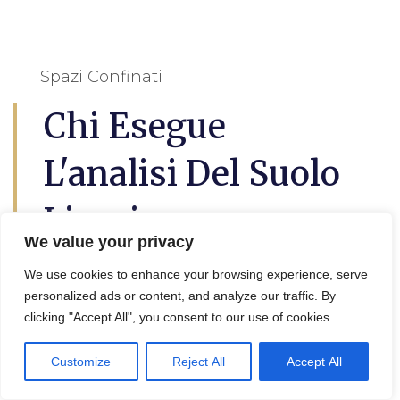
Spazi Confinati
Chi Esegue
L'analisi Del Suolo
Lipari
We value your privacy
L’
analisi del suolo a Lipari
questo è utile
We use cookies to enhance your browsing experience, serve
per lil progetto di decontaminazione e
personalized ads or content, and analyze our traffic. By
clicking "Accept All", you consent to our use of cookies.
bonifica terreni, in effetti viene eseguita da
un geologo, un agronomo o un tecnico
Customize
Reject All
Accept All
specializzato.