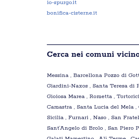
io-spurgo.it
bonifica-cisterne.it
Cerca nei comuni vicino
Messina , Barcellona Pozzo di Gotto
Giardini-Naxos , Santa Teresa di R
Gioiosa Marea , Rometta , Tortorici
Camastra , Santa Lucia del Mela , 
Sicilia , Furnari , Naso , San Fratel
Sant’Angelo di Brolo , San Piero Pa
Galati Mamertino , Alì Terme , Cast