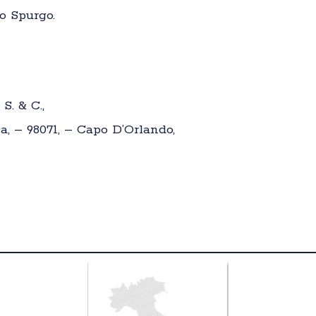
o Spurgo.
S. & C.,
ca, – 98071, – Capo D’Orlando,