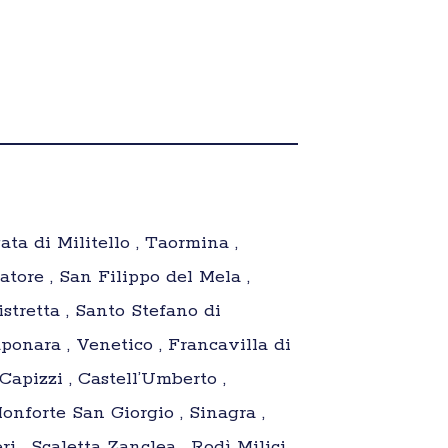
ata di Militello , Taormina ,
atore , San Filippo del Mela ,
istretta , Santo Stefano di
ponara , Venetico , Francavilla di
, Capizzi , Castell’Umberto ,
Monforte San Giorgio , Sinagra ,
i , Scaletta Zanclea , Rodì Milici ,