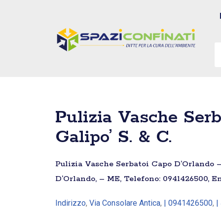
Vai
al
contenuto
Pulizia Vasche Serb
Galipo’ S. & C.
Pulizia Vasche Serbatoi Capo D’Orlando – L
D’Orlando, – ME, Telefono: 0941426500, Em
Indirizzo
,
Via Consolare Antica
,
| 0941426500
,
|