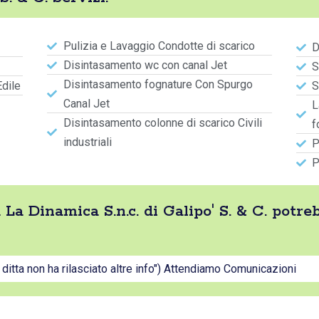
Pulizia e Lavaggio Condotte di scarico
D
Disintasamento wc con canal Jet
S
Disintasamento fognature Con Spurgo
Edile
S
Canal Jet
L
Disintasamento colonne di scarico Civili
f
industriali
P
P
ta La Dinamica S.n.c. di Galipo' S. & C. pot
a ditta non ha rilasciato altre info") Attendiamo Comunicazioni