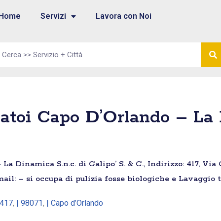
Home
Servizi
Lavora con Noi
atoi Capo D’Orlando – La D
a Dinamica S.n.c. di Galipo’ S. & C., Indirizzo: 417, Via
ail: – si occupa di pulizia fosse biologiche e Lavaggio 
 417
,
| 98071
,
| Capo d’Orlando