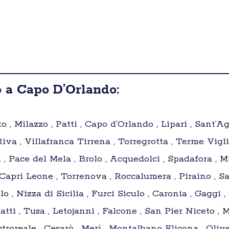
 a Capo D’Orlando:
 , Milazzo , Patti , Capo d’Orlando , Lipari , Sant’Ag
iva , Villafranca Tirrena , Torregrotta , Terme Vigli
 , Pace del Mela , Brolo , Acquedolci , Spadafora , M
Capri Leone , Torrenova , Roccalumera , Piraino , Sa
lo , Nizza di Sicilia , Furci Siculo , Caronia , Gaggi 
tti , Tusa , Letojanni , Falcone , San Pier Niceto , 
roreale , Cesarò , Merì , Montalbano Elicona , Oliver