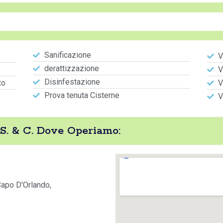
Sanificazione
V
derattizzazione
V
Disinfestazione
to
V
Prova tenuta Cisterne
V
' S. & C. Dove Operiamo:
Capo D'Orlando,