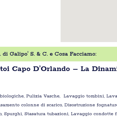
 di Galipo' S. & C. e Cosa Facciamo:
toi Capo D’Orlando – La Dinamica
e biologiche, Pulizia Vasche, Lavaggio tombini, Lav
samento colonne di scarico, Disostruzione fognatur
o, Spurghi, Stasatura tubazioni, Lavaggio condotte fo