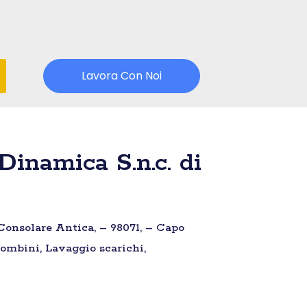
Lavora Con Noi
inamica S.n.c. di
 Consolare Antica, – 98071, – Capo
tombini, Lavaggio scarichi,