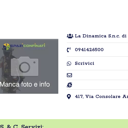
La Dinamica S.n.c. di 
0941426500
Scrivici
417, Via Consolare An
S. & C. Servizi: