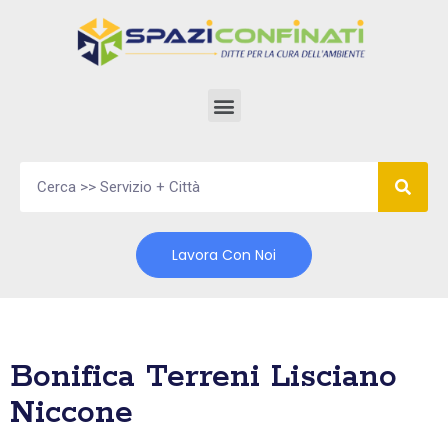
Vai
al
contenuto
Lavora Con Noi
Bonifica Terreni Lisciano
Niccone