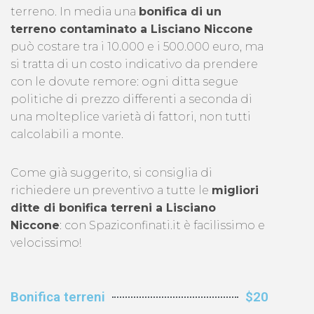
terreno. In media una
bonifica di un
terreno contaminato a Lisciano Niccone
può costare tra i 10.000 e i 500.000 euro, ma
si tratta di un costo indicativo da prendere
con le dovute remore: ogni ditta segue
politiche di prezzo differenti a seconda di
una molteplice varietà di fattori, non tutti
calcolabili a monte.
Come già suggerito, si consiglia di
richiedere un preventivo a tutte le
migliori
ditte di bonifica terreni a Lisciano
Niccone
: con Spaziconfinati.it è facilissimo e
velocissimo!
Bonifica terreni
$20