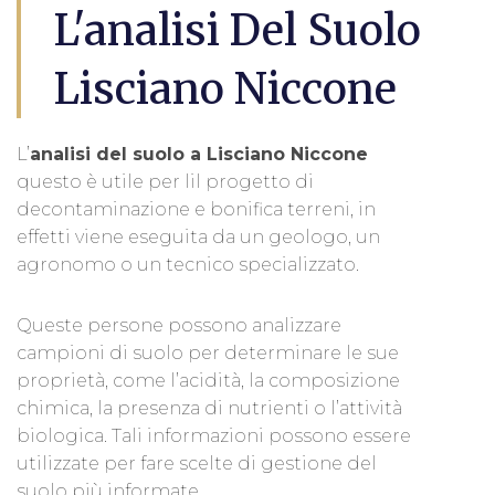
L'analisi Del Suolo
Lisciano Niccone
L’
analisi del suolo a Lisciano Niccone
questo è utile per lil progetto di
decontaminazione e bonifica terreni, in
effetti viene eseguita da un geologo, un
agronomo o un tecnico specializzato.
Queste persone possono analizzare
campioni di suolo per determinare le sue
proprietà, come l’acidità, la composizione
chimica, la presenza di nutrienti o l’attività
biologica. Tali informazioni possono essere
utilizzate per fare scelte di gestione del
suolo più informate.