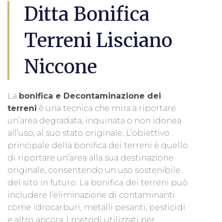
Ditta Bonifica
Terreni Lisciano
Niccone
La
bonifica e Decontaminazione dei
terreni
è una tecnica che mira a riportare
un’area degradata, inquinata o non idonea
all’uso, al suo stato originale. L’obiettivo
principale della bonifica dei terreni è quello
di riportare un’area alla sua destinazione
originale, consentendo un uso sostenibile
del sito in futuro. La bonifica dei terreni può
includere l’eliminazione di contaminanti
come idrocarburi, metalli pesanti, pesticidi
e altro ancora. I metodi utilizzati per