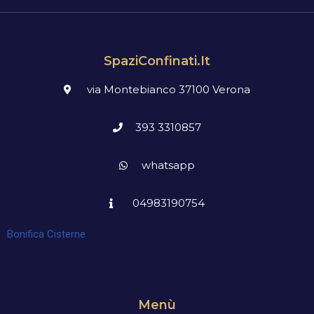
SpaziConfinati.it
via Montebianco 37100 Verona
393 3310857
whatsapp
04983190754
Bonifica Cisterne
Menù