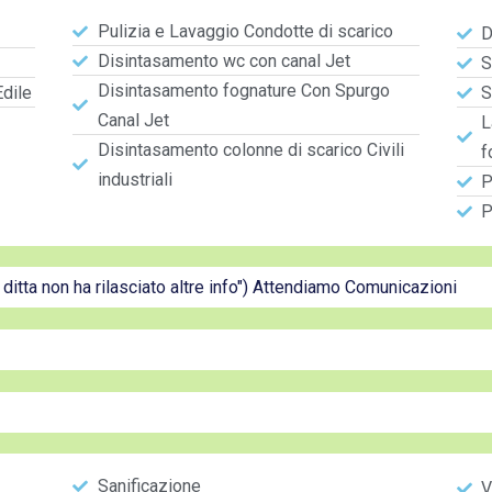
Pulizia e Lavaggio Condotte di scarico
D
Disintasamento wc con canal Jet
S
Disintasamento fognature Con Spurgo
Edile
S
Canal Jet
L
Disintasamento colonne di scarico Civili
f
industriali
P
P
a ditta non ha rilasciato altre info") Attendiamo Comunicazioni
Sanificazione
V