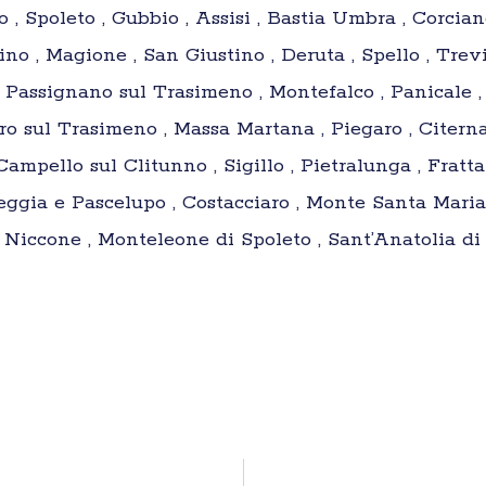
lo , Spoleto , Gubbio , Assisi , Bastia Umbra , Corcia
o , Magione , San Giustino , Deruta , Spello , Trevi 
Passignano sul Trasimeno , Montefalco , Panicale , 
o sul Trasimeno , Massa Martana , Piegaro , Citerna 
, Campello sul Clitunno , Sigillo , Pietralunga , Fra
heggia e Pascelupo , Costacciaro , Monte Santa Maria 
no Niccone , Monteleone di Spoleto , Sant’Anatolia di