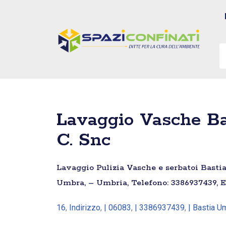
Vai
al
contenuto
Lavaggio Vasche Ba
C. Snc
Lavaggio Pulizia Vasche e serbatoi Bastia
Umbra, – Umbria, Telefono: 3386937439, Em
16
,
Indirizzo
,
| 06083
,
| 3386937439
,
| Bastia U