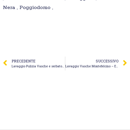
Nera , Poggiodomo ,
PRECEDENTE
SUCCESSIVO
Lavaggio Pulizia Vasche e serbatoi Magenta
Lavaggio Vasche Montefelcino – Effebi Autospurgo