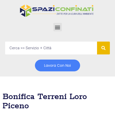
Vai
al
contenuto
Lavora Con Noi
Bonifica Terreni Loro
Piceno