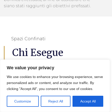
siano stati raggiunti gli obiettivi prefissati.
Spazi Confinati
Chi Esegue
L'analisi Del Suolo
We value your privacy
Loro Piceno
We use cookies to enhance your browsing experience, serve
personalized ads or content, and analyze our traffic. By
clicking "Accept All", you consent to our use of cookies.
L’
analisi del suolo a Loro Piceno
questo è
utile per lil progetto di decontaminazione e
Customize
Reject All
Accept All
bonifica terreni, in effetti viene eseguita da