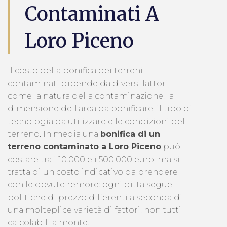
Contaminati A
Loro Piceno
Il costo della bonifica dei terreni
contaminati dipende da diversi fattori,
come la natura della contaminazione, la
dimensione dell’area da bonificare, il tipo di
tecnologia da utilizzare e le condizioni del
terreno. In media una
bonifica di un
terreno contaminato a Loro Piceno
può
costare tra i 10.000 e i 500.000 euro, ma si
tratta di un costo indicativo da prendere
con le dovute remore: ogni ditta segue
politiche di prezzo differenti a seconda di
una molteplice varietà di fattori, non tutti
calcolabili a monte.