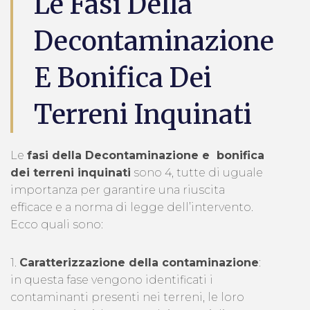
Le Fasi Della
Decontaminazione
E Bonifica Dei
Terreni Inquinati
Le
fasi della Decontaminazione e bonifica
dei terreni inquinati
sono 4, tutte di uguale
importanza per garantire una riuscita
efficace e a norma di legge dell’intervento.
Ecco quali sono:
1.
Caratterizzazione della contaminazione
:
in questa fase vengono identificati i
contaminanti presenti nei terreni, le loro