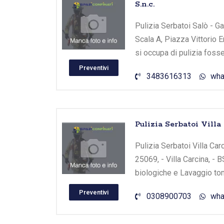
S.n.c.
Pulizia Serbatoi Salò - Gar
Scala A, Piazza Vittorio E
si occupa di pulizia foss
Preventivi
3483616313
wha
Pulizia Serbatoi Villa
Pulizia Serbatoi Villa Carc
25069, - Villa Carcina, - 
biologiche e Lavaggio tom
Preventivi
0308900703
wha