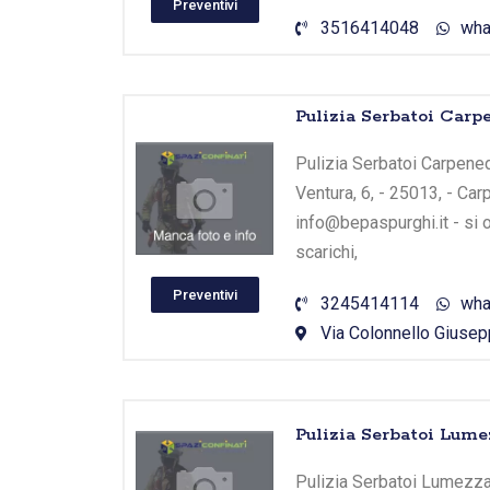
Preventivi
3516414048
wha
Pulizia Serbatoi Carp
Pulizia Serbatoi Carpene
Ventura, 6, - 25013, - Ca
info@bepaspurghi.it - si 
scarichi,
Preventivi
3245414114
wha
Via Colonnello Giusepp
Pulizia Serbatoi Lume
Pulizia Serbatoi Lumezzane