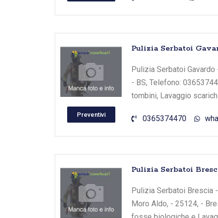
Pulizia Serbatoi Gavar
Pulizia Serbatoi Gavardo -
- BS, Telefono: 036537447
tombini, Lavaggio scarichi
Preventivi
0365374470
wha
Pulizia Serbatoi Bresc
Pulizia Serbatoi Brescia - 
Moro Aldo, - 25124, - Bres
fosse biologiche e Lavagg