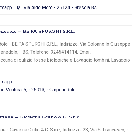
tsapp
Via Aldo Moro - 25124 - Brescia Bs
enedolo – BE.PA SPURGHI S.R.L.
dolo - BE.PA SPURGHI S.R.L., Indirizzo: Via Colonnello Giuseppe
rpenedolo, - BS, Telefono: 3245414114, Email:
occupa di pulizia fosse biologiche e Lavaggio tombini, Lavaggio
tsapp
e Ventura, 6, - 25013, - Carpenedolo,
zzane – Cavagna Giulio & C. S.n.c.
 - Cavagna Giulio & C. S.n.c., Indirizzo: 23, Via S. Francesco, -