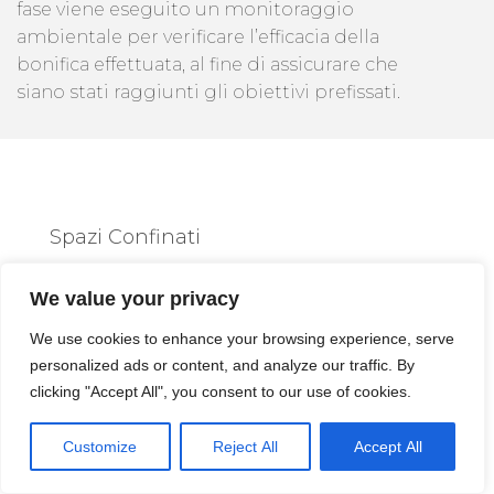
fase viene eseguito un monitoraggio
ambientale per verificare l’efficacia della
bonifica effettuata, al fine di assicurare che
siano stati raggiunti gli obiettivi prefissati.
Spazi Confinati
Chi Esegue
We value your privacy
We use cookies to enhance your browsing experience, serve
L'analisi Del Suolo
personalized ads or content, and analyze our traffic. By
clicking "Accept All", you consent to our use of cookies.
Massa Di Somma
Customize
Reject All
Accept All
L’
analisi del suolo a Massa Di Somma