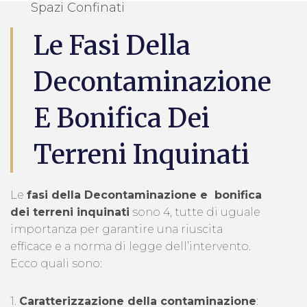
Spazi Confinati
Le Fasi Della
Decontaminazione
E Bonifica Dei
Terreni Inquinati
Le
fasi della Decontaminazione e bonifica
dei terreni inquinati
sono 4, tutte di uguale
importanza per garantire una riuscita
efficace e a norma di legge dell’intervento.
Ecco quali sono:
1.
Caratterizzazione della contaminazione
: