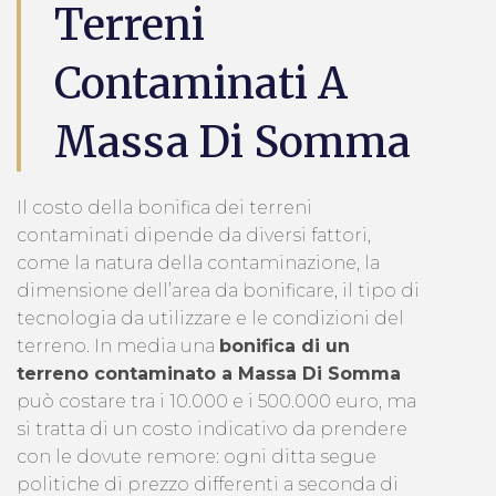
Terreni
Contaminati A
Massa Di Somma
Il costo della bonifica dei terreni
contaminati dipende da diversi fattori,
come la natura della contaminazione, la
dimensione dell’area da bonificare, il tipo di
tecnologia da utilizzare e le condizioni del
terreno. In media una
bonifica di un
terreno contaminato a Massa Di Somma
può costare tra i 10.000 e i 500.000 euro, ma
si tratta di un costo indicativo da prendere
con le dovute remore: ogni ditta segue
politiche di prezzo differenti a seconda di