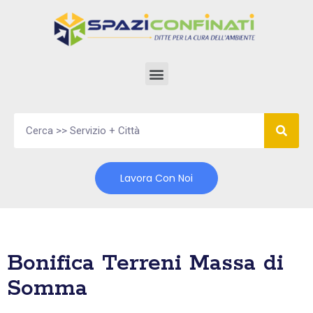
Vai
al
contenuto
Lavora Con Noi
Bonifica Terreni Massa di
Somma