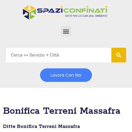
Vai
al
contenuto
Lavora Con Noi
Bonifica Terreni Massafra
Ditte Bonifica Terreni Massafra