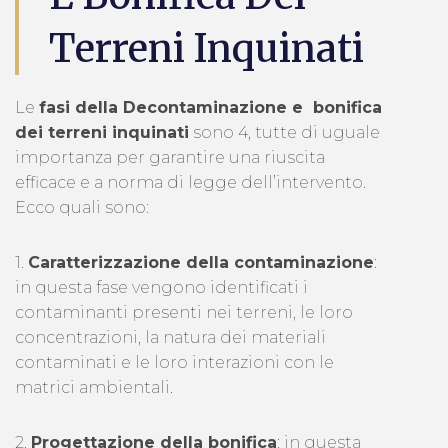
Terreni Inquinati
Le
fasi della Decontaminazione e bonifica
dei terreni inquinati
sono 4, tutte di uguale
importanza per garantire una riuscita
efficace e a norma di legge dell’intervento.
Ecco quali sono:
1.
Caratterizzazione della contaminazione
:
in questa fase vengono identificati i
contaminanti presenti nei terreni, le loro
concentrazioni, la natura dei materiali
contaminati e le loro interazioni con le
matrici ambientali.
2.
Progettazione della bonifica
: in questa