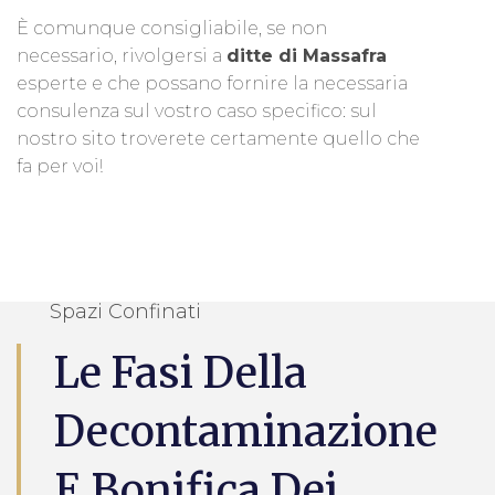
È comunque consigliabile, se non
necessario, rivolgersi a
ditte di Massafra
esperte e che possano fornire la necessaria
consulenza sul vostro caso specifico: sul
nostro sito troverete certamente quello che
fa per voi!
Spazi Confinati
Le Fasi Della
Decontaminazione
E Bonifica Dei