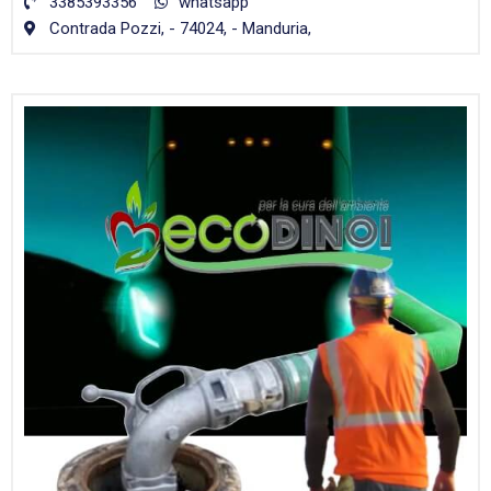
3385393356
whatsapp
Contrada Pozzi, - 74024, - Manduria,