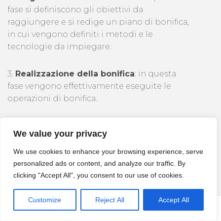
fase si definiscono gli obiettivi da
raggiungere e si redige un piano di bonifica,
in cui vengono definiti i metodi e le
tecnologie da impiegare.
3.
Realizzazione della bonifica
: in questa
fase vengono effettivamente eseguite le
operazioni di bonifica.
4.
Monitoraggio della bonifica
: in questa
We value your privacy
fase viene eseguito un monitoraggio
ambientale per verificare l’efficacia della
We use cookies to enhance your browsing experience, serve
bonifica effettuata, al fine di assicurare che
personalized ads or content, and analyze our traffic. By
siano stati raggiunti gli obiettivi prefissati.
clicking "Accept All", you consent to our use of cookies.
Customize
Reject All
Accept All