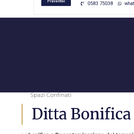
Preventivi
0583 75038
wha
Spazi Confinati
Ditta Bonific