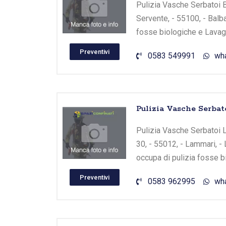
Pulizia Vasche Serbatoi Ba
Servente, - 55100, - Balba
fosse biologiche e Lavagg
Preventivi
0583 549991
wh
Pulizia Vasche Serba
Pulizia Vasche Serbatoi L
30, - 55012, - Lammari, -
occupa di pulizia fosse b
Preventivi
0583 962995
wh