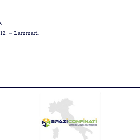
,
012, – Lammari,