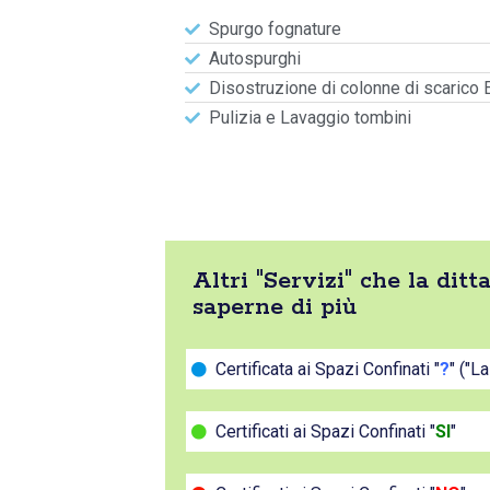
Spurgo fognature
Autospurghi
Disostruzione di colonne di scarico 
Pulizia e Lavaggio tombini
Altri "Servizi" che la di
saperne di più
Certificata ai Spazi Confinati "
?
" ("L
Certificati ai Spazi Confinati "
SI
"