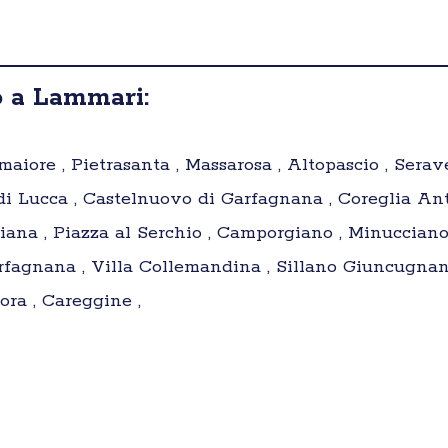
o a Lammari:
aiore , Pietrasanta , Massarosa , Altopascio , Serave
i Lucca , Castelnuovo di Garfagnana , Coreglia Ante
ciana , Piazza al Serchio , Camporgiano , Minucciano
rfagnana , Villa Collemandina , Sillano Giuncugnano
ora , Careggine ,