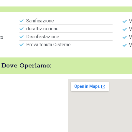
Sanificazione
V
derattizzazione
V
Disinfestazione
to
V
Prova tenuta Cisterne
V
 Dove Operiamo: