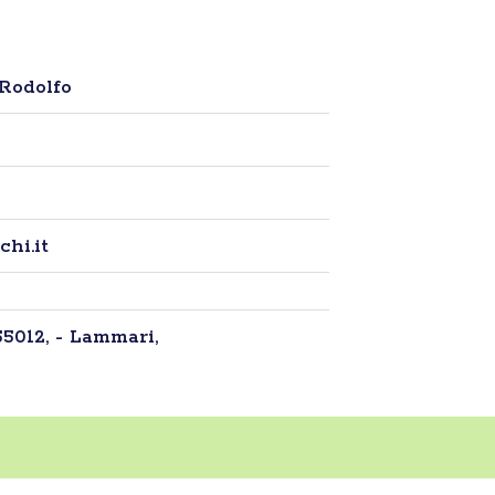
Rodolfo
hi.it
55012, - Lammari,