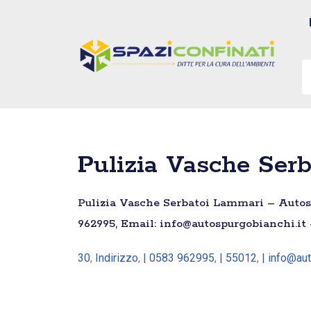
Vai
al
contenuto
Pulizia Vasche Ser
Pulizia Vasche Serbatoi Lammari – Autospu
962995, Email: info@autospurgobianchi.it 
30
,
Indirizzo
,
| 0583 962995
,
| 55012
,
| info@aut