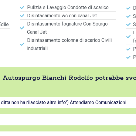
Pulizia e Lavaggio Condotte di scarico
D
Disintasamento wc con canal Jet
S
Disintasamento fognature Con Spurgo
Edile
S
Canal Jet
L
Disintasamento colonne di scarico Civili
f
industriali
P
P
tta Autospurgo Bianchi Rodolfo potrebbe sv
a ditta non ha rilasciato altre info") Attendiamo Comunicazioni