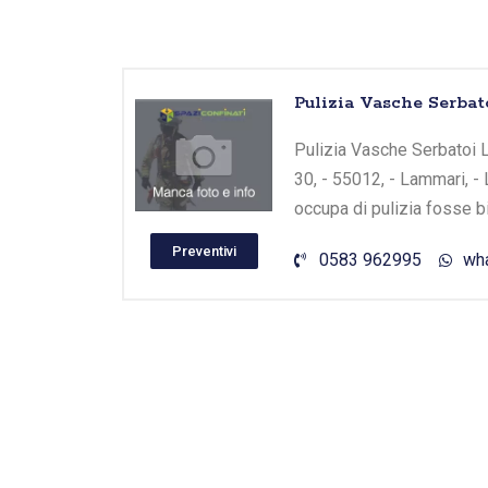
Vai
al
Pulizia Vasche Serba
contenuto
Pulizia Vasche Serbatoi L
30, - 55012, - Lammari, -
occupa di pulizia fosse b
Preventivi
0583 962995
wh